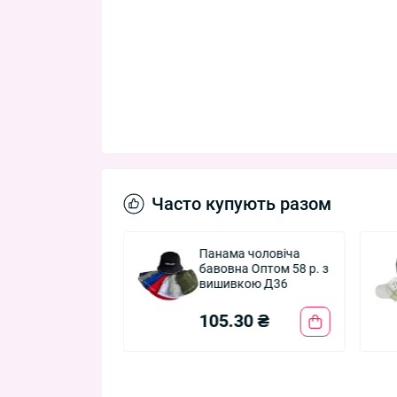
Часто купують разом
а чоловіча
Панама чоловіча
 58р. бавовна
бавовна Оптом 58 р. з
вишивкою Д36
90 ₴
105.30 ₴