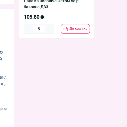
Панама чоловіча Оптом 58 р.
бавовна Д33
105.80 ₴
До кошика
их
й
дає
вці
Крім