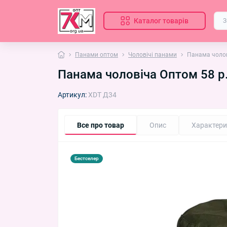
Каталог товарів
Панами оптом
Чоловічі панами
Панама чолов
Панама чоловіча Оптом 58 р
Артикул:
XDT Д34
Все про товар
Опис
Характери
Бестселер