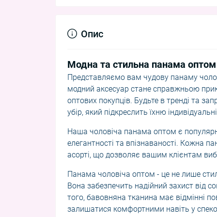
Опис
Модна та стильна панама оптом 
Представляємо вам чудову панаму чолові
модний аксесуар стане справжньою при
оптових покупців. Будьте в тренді та з
убір, який підкреслить їхню індивідуальн
Наша чоловіча панама оптом є популярно
елегантності та впізнаваності. Кожна па
асорті, що дозволяє вашим клієнтам виб
Панама чоловіча оптом - це не лише стил
Вона забезпечить надійний захист від со
того, бавовняна тканина має відмінні п
залишатися комфортними навіть у спекот