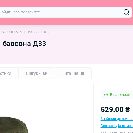
іча Оптом 58 р. бавовна Д33
. бавовна Д33
стики
Відгуки
Питання
0
0
В наявності
529.00 ₴
Знайшли дешевше
Бажаєте дізнатись