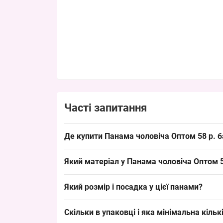
Часті запитання
Де купити Панама чоловіча Оптом 58 р. 
Купити Панама чоловіча Оптом 58 р. бавовна Д3
Який матеріал у Панама чоловіча Оптом 5
попит у точках продажу головних уборів.
Склад: бавовна 100% — типовий матеріал для пан
Який розмір і посадка у цієї панами?
закриває попит на натуральні тканини.
Розмір: 58 см окружності голови — дорослий ста
Скільки в упаковці і яка мінімальна кіл
позицією для оптових продажів.