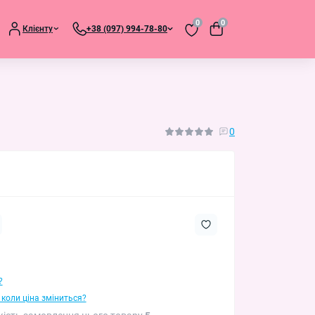
0
0
Клієнту
+38 (097) 994-78-80
0
?
 коли ціна зміниться?