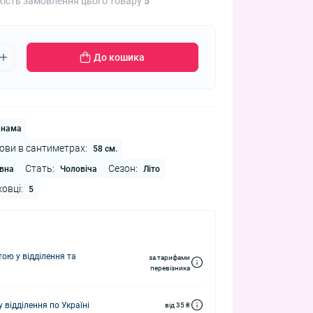
кість замовлення цього товару
5
До кошика
нама
ови в сантиметрах:
58 см.
Стать:
Сезон:
вна
Чоловіча
Літо
ковці:
5
ю у відділення та
за тарифами
перевізника
 відділення по Україні
від 35 ₴