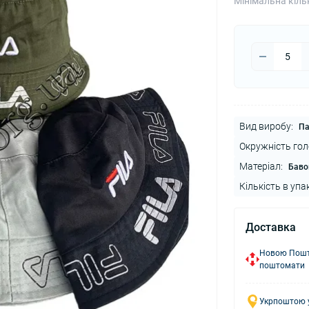
Мінімальна кіль
Вид виробу:
Па
Окружність гол
Матеріал:
Баво
Кількість в упа
Доставка
Новою Пошто
поштомати
Укрпоштою у