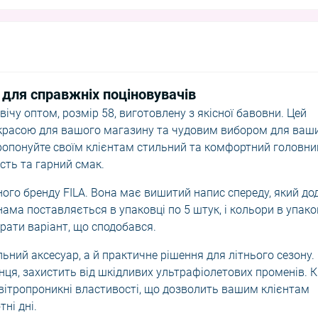
для справжніх поціновувачів
чу оптом, розмір 58, виготовлену з якісної бавовни. Цей
красою для вашого магазину та чудовим вибором для ваш
апропонуйте своїм клієнтам стильний та комфортний головни
ість та гарний смак.
го бренду FILA. Вона має вишитий напис спереду, який до
нама поставляється в упаковці по 5 штук, і кольори в упако
рати варіант, що сподобався.
ьний аксесуар, а й практичне рішення для літнього сезону.
нця, захистить від шкідливих ультрафіолетових променів. 
овітропроникні властивості, що дозволить вашим клієнтам
ні дні.