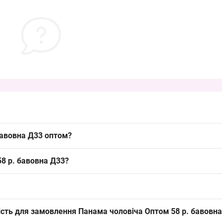
бавовна Д33 оптом?
3 можна оптом з Одеси 7КМ; це ходовий літній розмір 58, який шви
8 р. бавовна Д33?
амок, легкий і придатний для літнього сезону; така бавовняна моде
ндартний розмір, підходить для більшості чоловіків у літньому асор
ькість для замовлення Панама чоловіча Оптом 58 р. бавовн