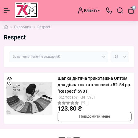
0
Клієнту
Виробник
Respect
Respect
Шапка дитяча трикотажна Оптом
для дівчаток та хлопчиків 52-54 рр.
"Respect" 590T
Код товару: KRF 590T
0
123.80 ₴
Повідомити мене