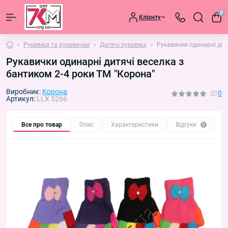
0
Клієнту
Рукавиці та рукавички
Дитячі рукавиці
Рукавички одинарні дит
Рукавички одинарні дитячі веселка з
бантиком 2-4 роки ТМ "Корона"
Виробник:
Корона
0
Артикул:
LLX 5266
Все про товар
Опис
Характеристики
Відгуки
П
0