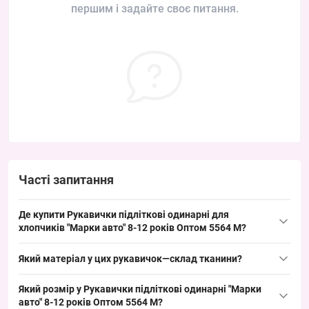
першим і задайте своє питання.
Часті запитання
Де купити Рукавички підліткові одинарні для
хлопчиків "Марки авто" 8-12 років Оптом 5564 M?
Купити Рукавички підліткові одинарні для хлопчиків "Марки
Який матеріал у цих рукавичок—склад тканини?
авто" 8-12 років Оптом 5564 M можна оптом з Одеса 7КМ;
модель у ходовому розмірі 8–12 років підходить для
Склад: 40% акрил, 35% вовна, 25% спандекс; трикотажна
Який розмір у Рукавички підліткові одинарні "Марки
поповнення дитячого асортименту та забезпечує стабільний
структура з еластичною домішкою спандексу забезпечує
авто" 8-12 років Оптом 5564 M?