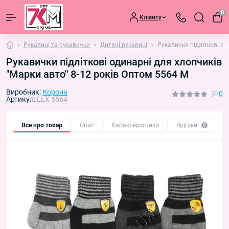
0
Клієнту
Рукавиці та рукавички
Дитячі рукавиці
Рукавички підліткові од
Рукавички підліткові одинарні для хлопчиків
"Марки авто" 8-12 років Оптом 5564 M
Виробник:
Корона
0
Артикул:
LLX 5564
Все про товар
Опис
Характеристики
Відгуки
П
0