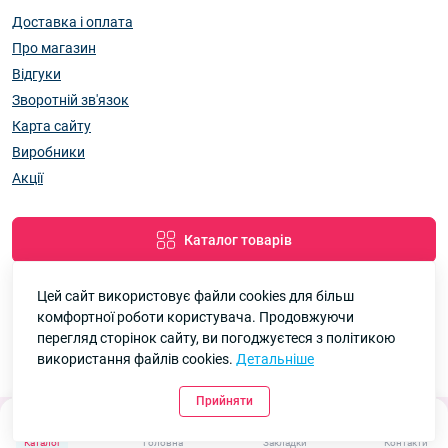
Доставка і оплата
Про магазин
Відгуки
Зворотній зв'язок
Карта сайту
Виробники
Акції
Каталог товарів
Цей сайт використовує файли cookies для більш
комфортної роботи користувача. Продовжуючи
Google
Рейтинг
перегляд сторінок сайту, ви погоджуєтеся з політикою
використання файлів cookies.
Детальніше
7км Одеса — Одяг і аксесуари оптом © 2026
4.8
90 відгуків
Прийняти
0
Каталог
Головна
Закладки
Контакти