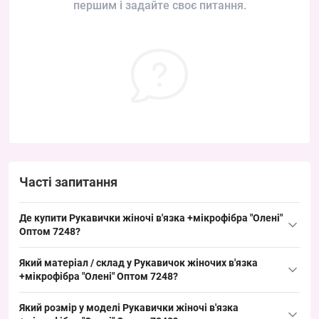
першим і задайте своє питання.
Часті запитання
Де купити Рукавички жіночі в'язка +мікрофібра "Олені"
Оптом 7248?
Купити Рукавички жіночі в'язка +мікрофібра "Олені" Оптом 7248
Який матеріал / склад у Рукавичок жіночих в'язка
можна оптом з Одеса 7КМ; модель ходова в зимовий сезон і
+мікрофібра "Олені" Оптом 7248?
добре тримає попит у оптових ринків та торгових точок, що
Склад: 35% бамбук, 40% вовна, 25% спандекс з мікрофібровою
забезпечує швидкий обіг товару.
Який розмір у моделі Рукавички жіночі в'язка
обробкою на долоні; такий матеріал поєднує природні волокна