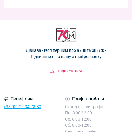
Рукавички жіночі подвійні з хутром Оптом "Акуратні" F6516
—
Новинки:
Рукавиці жіночі подвійні "Saltery" Корона Оптом G7841
—
86.40 ₴
81.90 ₴
Рукавиці жіночі подвійні з хутром Оптом для дівчаток
Рукавиці жіночі подвійні з хутром Оптом для дівчаток
"Прості" F6510
— 86.40 ₴
"Прості" F6510
— 86.40 ₴
Рукавички жіночі подвійні з хутром Оптом "Акуратні" F6516
—
86.40 ₴
Рукавиці жіночі подвійні "Saltery" Корона Оптом G7841
—
Дізнавайтеся першим про акції та знижки
81.90 ₴
Підпишіться на нашу e-mail розсилку
Підписатися
Телефони
Графік роботи
+38 (097) 994-78-80
Стандартний графік:
Пн. 8:00-12:00
Ср. 8:00-12:00
Сб. 8:00-12:00
Сезонний графік: