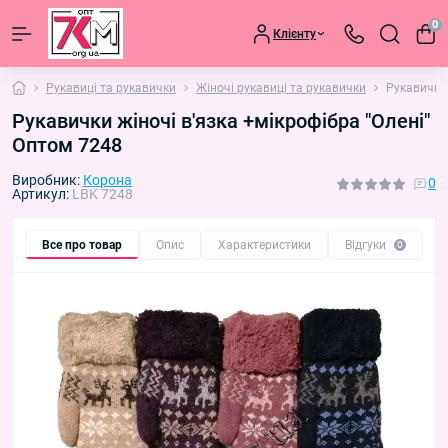
0
Клієнту
Рукавиці та рукавички
Жіночі рукавиці та рукавички
Рукавички 
Рукавички жіночі в'язка +мікрофібра "Олені"
Оптом 7248
Виробник:
Корона
0
Артикул:
LBK 7248
Все про товар
Опис
Характеристики
Відгуки
П
0