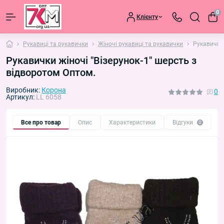
0
Клієнту
Рукавиці та рукавички
Жіночі рукавиці та рукавички
Рукавички 
Рукавички жіночі "Візерунок-1" шерсть з
відворотом Оптом.
Виробник:
Корона
0
Артикул:
LL 6058
Все про товар
Опис
Характеристики
Відгуки
П
0