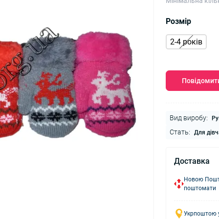
Мінімальна кіль
Розмір
2-4 років
Повідомити
Вид виробу:
Ру
Стать:
Для дівч
Доставка
Новою Пошто
поштомати
Укрпоштою у