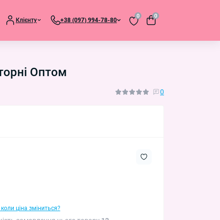
0
0
Клієнту
+38 (097) 994-78-80
уторні Оптом
0
 коли ціна зміниться?