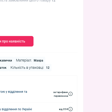
кість замовлення цього товару
12
 про наявність
Матеріал:
кавички
Махра
Кількість в упаковці:
аток
12
ю у відділення та
за тарифами
перевізника
 відділення по Україні
від 35 ₴