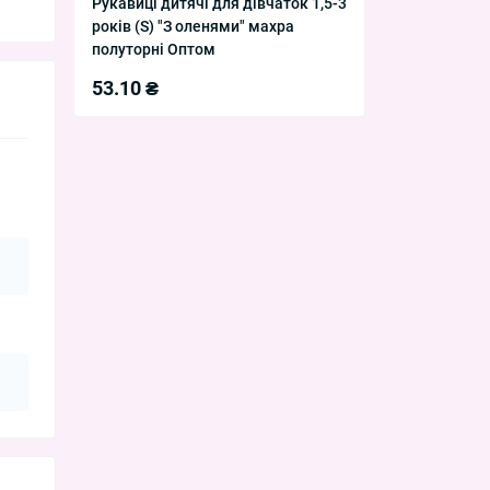
Рукавиці дитячі для дівчаток 1,5-3
років (S) "З оленями" махра
полуторні Оптом
53.10 ₴