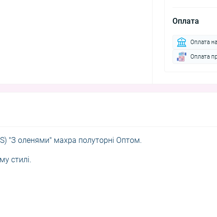
Оплата
Оплата н
Оплата п
 (S) "З оленями" махра полуторні Оптом.
му стилі.