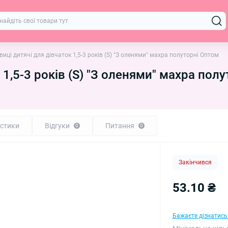
виці дитячі для дівчаток 1,5-3 років (S) "З оленями" махра полуторні Оптом
 1,5-3 років (S) "З оленями" махра пол
стики
Відгуки
Питання
0
0
Закінчився
53.10 ₴
Бажаєте дізнатись