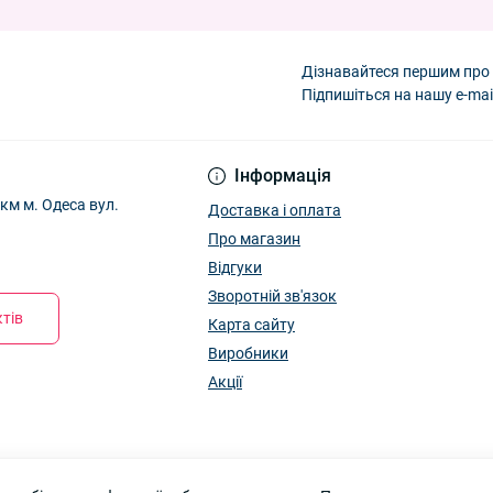
3 років "Honey" Корона E0996 XS
— 59.40 ₴
5 років "Honey" Корона E0996 M
— 59.40 ₴
5 років "Honey" Корона E0996 M
— 59.40 ₴
Дізнавайтеся першим про 
ля дівчаток 11-13 років "Snowflake" E0959 L
— 86.40 ₴
Підпишіться на нашу e-mai
Інформація
м м. Одеса вул.
Доставка і оплата
Про магазин
Відгуки
Зворотній зв'язок
тів
Карта сайту
Виробники
Акції