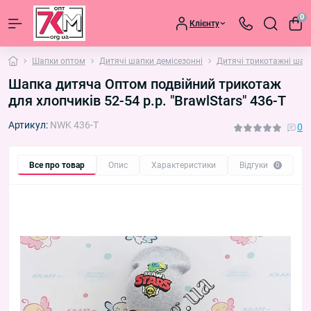
0
Клієнту
Шапки оптом
Дитячі шапки демісезонні
Дитячі трикотажні шап
Шапка дитяча Оптом подвійний трикотаж
для хлопчиків 52-54 р.р. "BrawlStars" 436-T
Артикул:
NWK 436-T
0
Все про товар
Опис
Характеристики
Відгуки
П
0