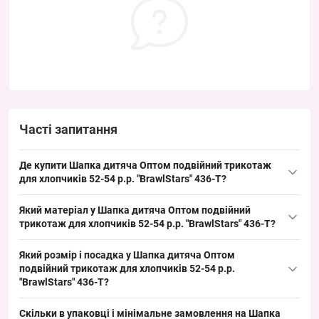
Часті запитання
Де купити Шапка дитяча Оптом подвійний трикотаж
для хлопчиків 52-54 р.р. "BrawlStars" 436-T?
Купити Шапка дитяча Оптом подвійний трикотаж для
Який матеріал у Шапка дитяча Оптом подвійний
хлопчиків 52-54 р.р. "BrawlStars" 436-T можна оптом з Одеси
трикотаж для хлопчиків 52-54 р.р. "BrawlStars" 436-T?
7КМ; модель у ходовому дитячому розмірі 52–54 см, що
Склад: трикотаж. Для дитячих трикотажних шапок типово —
забезпечує швидкий обіг на сезон весна/осінь і стабільний
Який розмір і посадка у Шапка дитяча Оптом
акрил або бавовна в комбінації з поліестером; такий матеріал
попит у роздрібних торгових точках.
подвійний трикотаж для хлопчиків 52-54 р.р.
легкий у викладці та закриває базовий попит на демісезонну
"BrawlStars" 436-T?
групу товарів.
Розмір: окружність голови 52–54 см, підходить дітям
Скільки в упаковці і мінімальне замовлення на Шапка