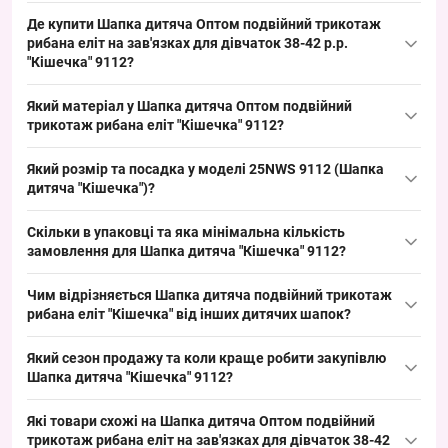
Де купити Шапка дитяча Оптом подвійний трикотаж
рибана еліт на зав'язках для дівчаток 38-42 р.р.
"Кішечка" 9112?
Купити Шапка дитяча Оптом подвійний трикотаж рибана еліт
Який матеріал у Шапка дитяча Оптом подвійний
на зав'язках для дівчаток 38-42 р.р. "Кішечка" 9112 можна оптом
трикотаж рибана еліт "Кішечка" 9112?
з Одеси 7КМ; це ходовий дитячий розмір для весняно-
Склад: трикотаж подвійний рибана еліт. Такий матеріал
осіннього періоду, що швидко обертається на торгових точках і
Який розмір та посадка у моделі 25NWS 9112 (Шапка
типовий для дитячих шапок сезону весна/осінь, він
закриває базовий попит у дитячому сегменті.
дитяча "Кішечка")?
гіпоалергенний і підходить для формування товарної лінійки,
Розмір: окружність голови 38–42 см — дитячий розмір, що
що стабільно продається серед покупців дитячого одягу.
Скільки в упаковці та яка мінімальна кількість
підходить малюкам у весняно-осінній період. Посадка
замовлення для Шапка дитяча "Кішечка" 9112?
стандартна для дитячих трикотажних шапок, універсальна для
Кількість в упаковці: 5 шапок ассорті. Мінімальне замовлення —
вікової групи і зручна для викладки в магазинах як ходовий
Чим відрізняється Шапка дитяча подвійний трикотаж
упаковка; замовляючи упаковкою, ви отримуєте
товар.
рибана еліт "Кішечка" від інших дитячих шапок?
різноманітність кольорів у партії, що полегшує викладку і
Модель відрізняється подвійним трикотажем рибана еліт і
прискорює обіг товару в сезон.
Який сезон продажу та коли краще робити закупівлю
наявністю зав'язок з милим принтом «Кішечка», що робить її
Шапка дитяча "Кішечка" 9112?
привабливою для дитячої аудиторії. Альтернативи можуть бути
Сезон продажу: весна/осінь з піком у вересні–листопаді та
з бавовни або одношарового трикотажу для інших сезонів, але
Які товари схожі на Шапка дитяча Оптом подвійний
лютому–квітні; радимо робити закупівлю за 4–6 тижнів до
ця модель закриває базовий весняно-осінній попит і додає
трикотаж рибана еліт на зав'язках для дівчаток 38-42