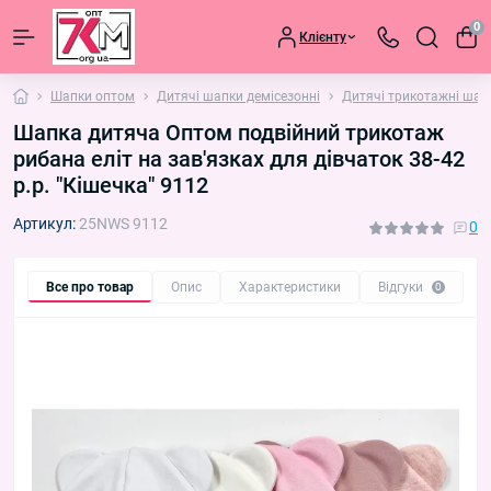
0
Клієнту
Шапки оптом
Дитячі шапки демісезонні
Дитячі трикотажні шап
Шапка дитяча Оптом подвійний трикотаж
рибана еліт на зав'язках для дівчаток 38-42
р.р. "Кішечка" 9112
Артикул:
25NWS 9112
0
Все про товар
Опис
Характеристики
Відгуки
П
0