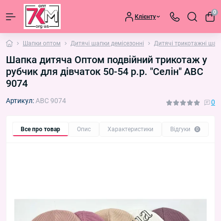
0
Клієнту
Шапки оптом
Дитячі шапки демісезонні
Дитячі трикотажні шап
Шапка дитяча Оптом подвійний трикотаж у
рубчик для дівчаток 50-54 р.р. "Селін" ABC
9074
Артикул:
ABC 9074
0
Все про товар
Опис
Характеристики
Відгуки
П
0