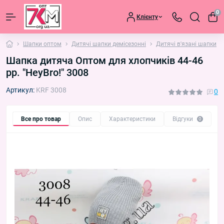
0
Клієнту
Шапки оптом
Дитячі шапки демісезонні
Дитячі в'язані шапки
Шапка дитяча Оптом для хлопчиків 44-46
рр. "HeyBro!" 3008
Артикул:
KRF 3008
0
Все про товар
Опис
Характеристики
Відгуки
П
0