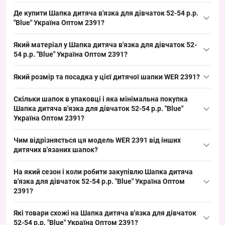
Де купити Шапка дитяча в'язка для дівчаток 52-54 р.р.
"Blue" Україна Оптом 2391?
Купити Шапка дитяча в'язка для дівчаток 52-54 р.р. "Blue"
Який матеріал у Шапка дитяча в'язка для дівчаток 52-
Україна Оптом 2391 можна оптом з Одеси 7КМ, модель ходовий
54 р.р. "Blue" Україна Оптом 2391?
розмір для дошкільного віку і стабільний попит у сезон весна/
Склад: в'язка трикотажна — типовий матеріал для дитячих
осінь, що забезпечує швидкий обіг у торговій точці.
Який розмір та посадка у цієї дитячої шапки WER 2391?
в'язаних шапок, що часто виготовляють з акрилу або бавовни;
такі моделі гіпоалергенні та закривають базовий попит у
Розмір: окружність голови 52–54 см, посадка з підворотом
Скільки шапок в упаковці і яка мінімальна покупка
дитячому сегменті.
підходить дітям віком приблизно 4–7 років; це ходовий
Шапка дитяча в'язка для дівчаток 52-54 р.р. "Blue"
дитячий розмір, зручний для викладки і швидкої реалізації в
Україна Оптом 2391?
сезон.
Кількість в упаковці: 5 штук різного кольору (квіти можуть
Чим відрізняється ця модель WER 2391 від інших
повторюватися або відрізнятися в один тон). Мінімальне
дитячих в'язаних шапок?
замовлення — упаковка; замовляйте упаковкою для
Модель відзначається підворотом і декоративними
формування товарної підкладки та швидкого обороту на полиці.
На який сезон і коли робити закупівлю Шапка дитяча
намистинками на вишитому напису, що робить її привабливою
в'язка для дівчаток 52-54 р.р. "Blue" Україна Оптом
для роздрібної викладки; альтернативи — шапки з іншим
2391?
декором або матеріалом, що дозволяє розширити асортимент і
Сезон: весна/осінь, пік продажів у вересні–листопаді та
закриває базовий попит на сезон.
Які товари схожі на Шапка дитяча в'язка для дівчаток
лютому–квітні; рекомендується робити закупівлю за 4–6
52-54 р.р. "Blue" Україна Оптом 2391?