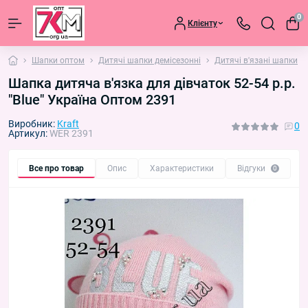
0
Клієнту
Шапки оптом
Дитячі шапки демісезонні
Дитячі в'язані шапки
Шапка дитяча в'язка для дівчаток 52-54 р.р.
"Blue" Україна Оптом 2391
Виробник:
Kraft
0
Артикул:
WER 2391
Все про товар
Опис
Характеристики
Відгуки
П
0