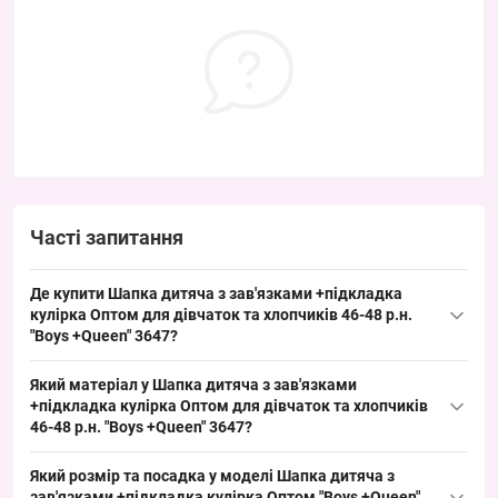
Часті запитання
Де купити Шапка дитяча з зав'язками +підкладка
кулірка Оптом для дівчаток та хлопчиків 46-48 р.н.
"Boys +Queen" 3647?
Купити Шапка дитяча з зав'язками +підкладка кулірка Оптом
Який матеріал у Шапка дитяча з зав'язками
для дівчаток та хлопчиків 46-48 р.н. "Boys +Queen" 3647 можна
+підкладка кулірка Оптом для дівчаток та хлопчиків
оптом з Одеса 7КМ; це ходовий дитячий розмір для весняно-
46-48 р.н. "Boys +Queen" 3647?
осіннього сезону, зручний для швидкої ротації товару та
Склад: основна тканина — кулірка, підкладка — бавовна. Такий
стабільного попиту на ринку.
Який розмір та посадка у моделі Шапка дитяча з
гіпоалергенний трикотаж характерний для дитячих шапок
зав'язками +підкладка кулірка Оптом "Boys +Queen"