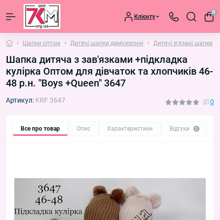
0
Клієнту
Шапки оптом
Дитячі шапки демісезонні
Дитячі в'язані шапки
Шапка дитяча з зав'язками +підкладка
кулірка Оптом для дівчаток та хлопчиків 46-
48 р.н. "Boys +Queen" 3647
Артикул:
KRF 3647
0
Все про товар
Опис
Характеристики
Відгуки
П
0