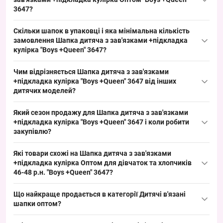
весняно-осіннього асортименту і добре підходить для оптових
3647?
закупівель, оскільки закриває базовий попит на сезон.
Розмір: 46–48 см окружності голови — дитячий стандарт,
Скільки шапок в упаковці і яка мінімальна кількість
підходить для зазначеної вікової групи. Посадка забезпечена
замовлення Шапка дитяча з зав'язками +підкладка
зав'язками для надійної фіксації, що робить модель
кулірка "Boys +Queen" 3647?
універсальною для викладки та швидкого продажу на ринку.
Упаковка: в кожній упаковці по 5 шапок у різних кольорах.
Чим відрізняється Шапка дитяча з зав'язками
Мінімальне замовлення — упаковка; замовляючи упаковками,
+підкладка кулірка "Boys +Queen" 3647 від інших
ви отримуєте різноманіття кольорів для викладки і зручну
дитячих моделей?
комплектацію для оптової реалізації.
Модель вирізняється наявністю бавовняної підкладки і
Який сезон продажу для Шапка дитяча з зав'язками
зав'язок, а також виготовленням з кулірки, що робить її
+підкладка кулірка "Boys +Queen" 3647 і коли робити
типовою весняно-осінньою шапкою. Альтернативи можуть
закупівлю?
бути в акрилі або без підкладки у інших фасонах, а ця модель
Сезон продажу: весна/осінь з піком у вересні–листопаді та
закриває базовий попит на сезон і розширює асортимент під
Які товари схожі на Шапка дитяча з зав'язками
лютому–квітні; рекомендується робити закупівлю за 4–6
різні вікові групи.
+підкладка кулірка Оптом для дівчаток та хлопчиків
тижнів до піку. Планування закупівлі за цим строком дозволяє
46-48 р.н. "Boys +Queen" 3647?
підготувати викладку заздалегідь і забезпечити стабільний
Товари з тієї ж категорії:
попит у сезоні.
Що найкраще продається в категорії
Дитячі в'язані
шапки оптом
Шапка дитяча Оптом для хлопчиків 48-50 рр. "Собачка" 3144
?
— 96.80 ₴
Лідери продажів: