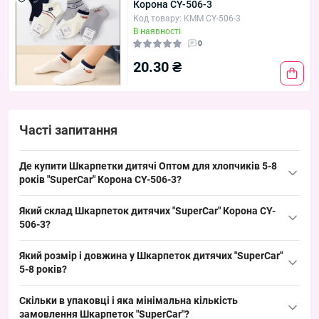
Корона CY-506-3
Код товару: KMM CY-506-3
В наявності
0
20.30 ₴
Часті запитання
Де купити Шкарпетки дитячі Оптом для хлопчиків 5-8
років "SuperCar" Корона CY-506-3?
Купити Шкарпетки дитячі Оптом для хлопчиків 5-8 років
Який склад Шкарпеток дитячих "SuperCar" Корона CY-
"SuperCar"
Корона
CY-506-3 можна упаковкою з Одеси 7КМ,
506-3?
пакунком по 10 пар; ходовий розмір 5–8 років і яскравий
Склад типовий для дитячого асортименту: бавовна з
дизайн забезпечують швидкий обіг і стабільний попит у
Який розмір і довжина у Шкарпеток дитячих "SuperCar"
додаванням поліаміду та еластану — забезпечує еластичність,
дитячому сегменті опту.
5-8 років?
утримання форми та довговічність при частих праннях, що
Розмір 5–8 років — стандартний дитячий розмір для вікової
робить модель зручною для викладки й швидкої ротації товару.
Скільки в упаковці і яка мінімальна кількість
групи, підходить для стоп приблизно відповідного цього віку;
замовлення Шкарпеток "SuperCar"?