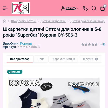
0
Клієнту
Шкарпетки оптом
Дитячі шкарпетки
Дитячі демісезонні шкарпе
Шкарпетки дитячі Оптом для хлопчиків 5-8
років "SuperCar" Корона CY-506-3
Виробник:
Корона
0
Артикул:
KMM CY-506-3
Все про товар
Опис
Характеристики
Відгуки
П
0
Бестселер