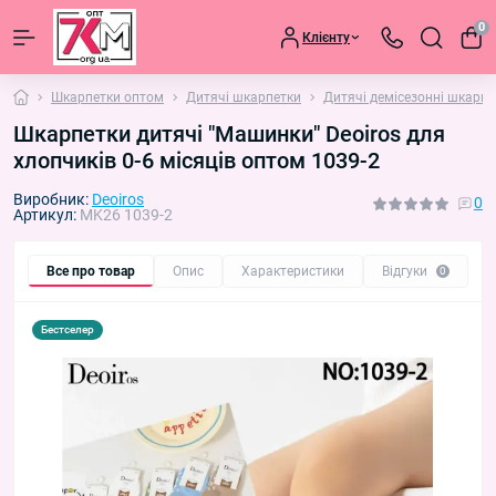
0
Клієнту
Шкарпетки оптом
Дитячі шкарпетки
Дитячі демісезонні шкарпе
Шкарпетки дитячі "Машинки" Deoiros для
хлопчиків 0-6 місяців оптом 1039-2
Виробник:
Deoiros
0
Артикул:
MK26 1039-2
Все про товар
Опис
Характеристики
Відгуки
П
0
Бестселер