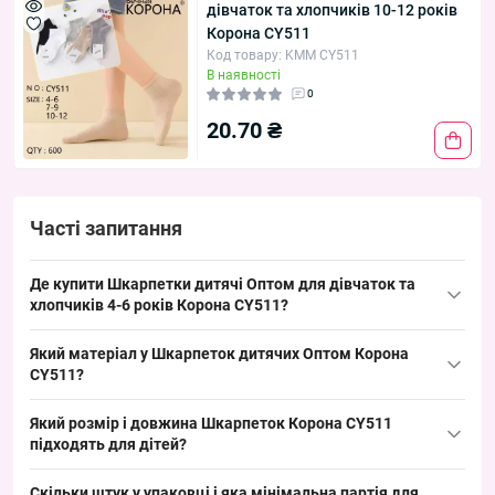
дівчаток та хлопчиків 10-12 років
Корона CY511
Код товару: KMM CY511
В наявності
0
20.70 ₴
Часті запитання
Де купити Шкарпетки дитячі Оптом для дівчаток та
хлопчиків 4-6 років Корона CY511?
Купити Шкарпетки дитячі Оптом для дівчаток та хлопчиків 4-6
Який матеріал у Шкарпеток дитячих Оптом Корона
років
Корона
CY511 можна упаковкою з Одеси 7КМ —
CY511?
продаються пачками по 10 штук, що дає швидкий обіг і зручно
Склад шкарпеток: трикотаж. Такий матеріал забезпечує
для викладки на ринку чи в дитячому магазині.
Який розмір і довжина Шкарпеток Корона CY511
повітропроникність і універсальність моделі, що робить товар
підходять для дітей?
ходовим у сезони попиту та зручним для поповнення
Розмір шкарпеток — 4-6 років; довжина — демісезонна дитяча
асортименту оптових продажів.
Скільки штук у упаковці і яка мінімальна партія для