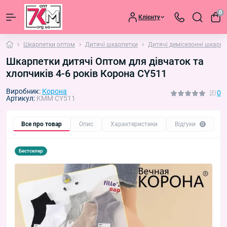
0
Клієнту
Шкарпетки оптом
Дитячі шкарпетки
Дитячі демісезонні шкарпе
Шкарпетки дитячі Оптом для дівчаток та
хлопчиків 4-6 років Корона CY511
Виробник:
Корона
0
Артикул:
KMM CY511
Все про товар
Опис
Характеристики
Відгуки
П
0
Бестселер