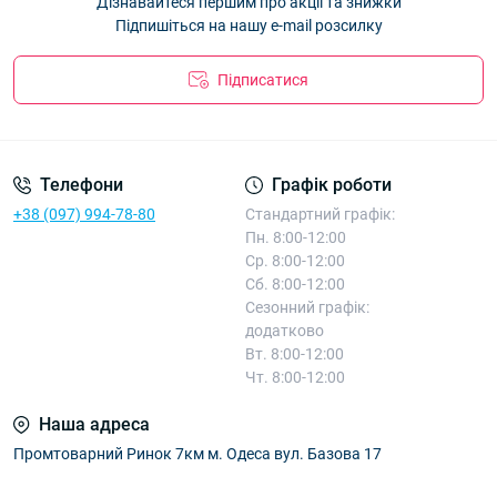
Дізнавайтеся першим про акції та знижки
CY4029-2
— 23.76 ₴
Підпишіться на нашу e-mail розсилку
Підписатися
Телефони
Графік роботи
+38 (097) 994-78-80
Стандартний графік:
Пн. 8:00-12:00
Ср. 8:00-12:00
Сб. 8:00-12:00
Сезонний графік:
додатково
Вт. 8:00-12:00
Чт. 8:00-12:00
Наша адреса
Промтоварний Ринок 7км м. Одеса вул. Базова 17