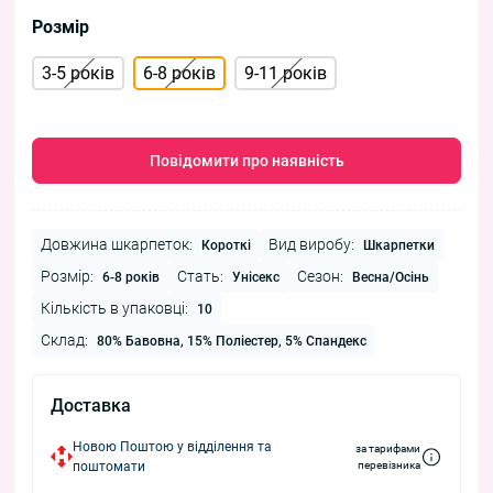
Розмір
3-5 років
6-8 років
9-11 років
Повідомити про наявність
Довжина шкарпеток:
Вид виробу:
Короткі
Шкарпетки
Розмір:
Стать:
Сезон:
6-8 років
Унісекс
Весна/Осінь
Кількість в упаковці:
10
Склад:
80% Бавовна, 15% Поліестер, 5% Спандекс
Доставка
Новою Поштою у відділення та
за тарифами
поштомати
перевізника