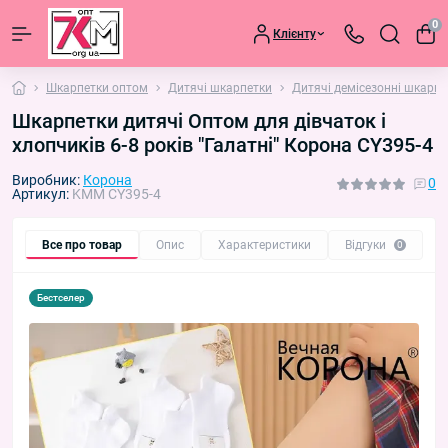
0
Клієнту
Шкарпетки оптом
Дитячі шкарпетки
Дитячі демісезонні шкарпе
Шкарпетки дитячі Оптом для дівчаток і
хлопчиків 6-8 років "Галатні" Корона CY395-4
Виробник:
Корона
0
Артикул:
KMM CY395-4
Все про товар
Опис
Характеристики
Відгуки
П
0
Бестселер