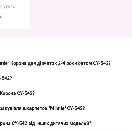
2
M CY-542
0
nnie" Корона для дівчаток 2-4 роки оптом CY-542?
на
для дівчаток 2-4 роки оптом CY-542 можна упаковкою по 10 пар з
Y-542?
льний попит у торгових точках.
езпечує повітропроникність і легкість; така конструкція підходить
 Корона CY-542?
а — середні; цей ходовий розмір і середня довжина роблять товар зр
 закупівля шкарпеток "Minnie" CY-542?
е замовлення — упаковка; формат закупівлі упаковками дозволяє з
рона CY-542 від інших дитячих моделей?