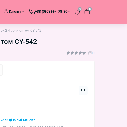
0
0
Клієнту
+38 (097) 994-78-80
ток 2-4 роки оптом CY-542
птом CY-542
0
 коли ціна зміниться?