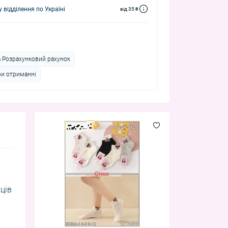
 відділення по Україні
від 35 ₴
а Розрахунковий рахунок
ри отриманні
ців