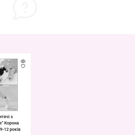
тячі з
ie" Корона
9-12 років