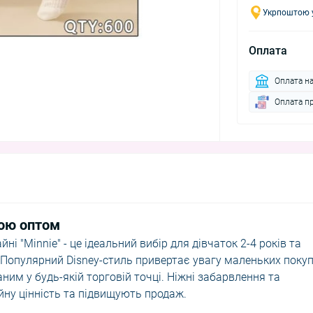
Укрпоштою у
Оплата
Оплата н
Оплата п
кою оптом
ні "Minnie" - це ідеальний вибір для дівчаток 2-4 років та
. Популярний Disney-стиль привертає увагу маленьких покуп
аним у будь-якій торговій точці. Ніжні забарвлення та
ну цінність та підвищують продаж.