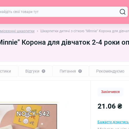
емісезонні шкарпетки
Шкарпетки дитячі з сіткою "Minnie" Корона для дівча
Minnie" Корона для дівчаток 2-4 роки о
стики
Відгуки
Питання
Рекомендуємо
0
0
Закінчився
21.06 ₴
Бажаєте дізнатись