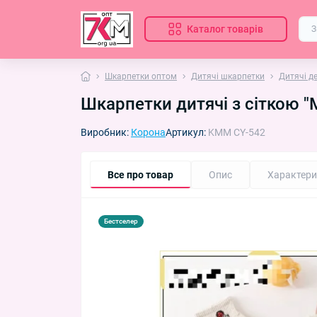
Каталог товарів
Шкарпетки оптом
Дитячі шкарпетки
Дитячі д
Шкарпетки дитячі з сіткою "
Виробник:
Корона
Артикул:
KMM CY-542
Все про товар
Опис
Характери
Бестселер