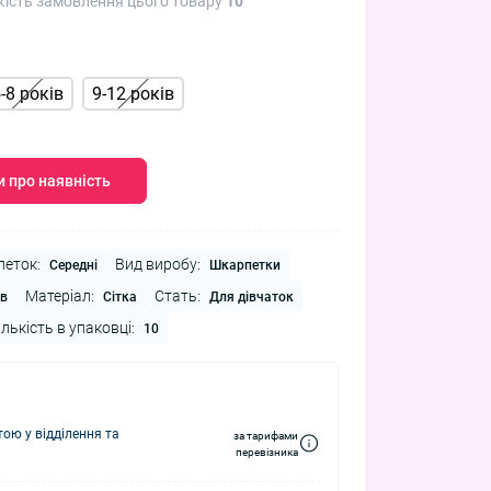
кість замовлення цього товару
10
-8 років
9-12 років
 про наявність
еток:
Вид виробу:
Середні
Шкарпетки
Матеріал:
Стать:
ів
Сітка
Для дівчаток
ількість в упаковці:
10
ю у відділення та
за тарифами
перевізника