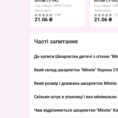
оптом CY-542
оптом CY-54
Код товару: KMM CY-542
Код товару: KM
Закінчився
Закінчився
0
21.06 ₴
21.06 ₴
Часті запитання
Де купити Шкарпетки дитячі з сіткою "Mi
Купити Шкарпетки дитячі з сіткою "Minnie"
Коро
Який склад шкарпеток "Minnie" Корона C
Disney
-стиль забезпечують швидкий обіг і стабі
Матеріал шкарпеток визначений як сітка, що заб
Який розмір і довжина шкарпеток Minnie
модель як універсальний хіт асортименту.
Розмір шкарпеток — для дітей 2-4 років, довжин
Скільки штук в упаковці і яка мінімальна
оптових партіях.
Упаковка містить 10 пар шкарпеток, мінімальн
Чим відрізняються шкарпетки "Minnie" Ко
поповнювати асортимент у точці продажу.