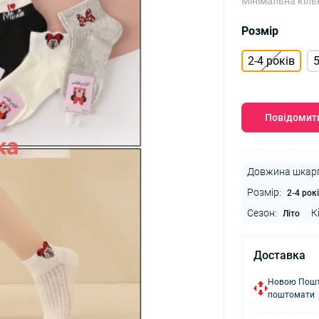
Мінімальна кіль
Розмір
2-4 років
5
Повідомити
Довжина шкарп
Розмір:
2-4 рок
Сезон:
К
Літо
Доставка
Новою Пошто
поштомати