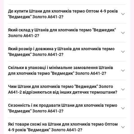
Де купити Штани для хлопчиків термо Оптом 4-9 років
"Ведмедик" Золото A641-2?
Купити Штани для хлопчиків термо Оптом 4-9 років "Ведмедик"
Який склад у Штанів для хлопчиків термо "Ведмедик"
Золото
A641-2 можна упаковкою по 12 одиниць з Одеси 7КМ;
Золото A641-2?
це ходовий розмір для дитячого сегмента, що забезпечує
Склад типовий для дитячого теплого асортименту: бавовна з
швидкий обіг і стабільний попит у роздрібних точках.
Який розмір і довжина у Штанів для хлопчиків термо
додаванням поліаміду та еластану для збереження форми і
"Ведмедик" Золото A641-2?
теплоізоляції; така комбінація забезпечує повітропроникність і
Розмір 4-9 років, орієнтовні обхвати 65–70–75–80 см відповідно
зручність при викладці на полицях оптом.
Скільки в упаковці і мінімальне замовлення Штанів
по віку; цей розмірний діапазон закриває популярний сегмент
для хлопчиків термо "Ведмедик" Золото A641-2?
дитячого одягу і зручно для формування оптової викладки.
Кількість в упаковці — 12 штук; мінімальне замовлення —
Чим Штани для хлопчиків термо "Ведмедик" Золото
упаковка. Такий формат закупівлі зручний для роздрібних
A641-2 відрізняються від інших дитячих термоштани?
мереж і ринків, дозволяє отримати кращу закупівельну ціну та
Модель вирізняється яскравим дизайном «Ведмедик»,
стабільну маржу при оптовій реалізації.
Сезонність і як продавати Штани для хлопчиків термо
орієнтацією на віковий діапазон 4–9 років і оптовою упаковкою
"Ведмедик" Золото A641-2?
по 12 одиниць; альтернативи можуть мати іншу довжину або
Сезон — осінньо-зимовий період, оптимально виставляти в
матеріали, але ця позиція розширює асортимент і закриває
Які товари схожі на Штани для хлопчиків термо Оптом
тематичних вітринах та наборах з іншими утепленими
базовий попит у дитячому сегменті.
4-9 років "Ведмедик" Золото A641-2?
дитячими товарами; підкреслюйте упаковку по 12 штук для