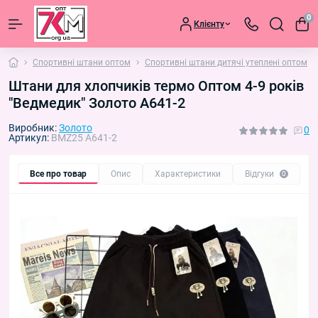
0
Клієнту
Спортивні штани оптом
Спортивні штани дитячі утеплені оптом
Штани для хлопчиків термо Оптом 4-9 років
"Ведмедик" Золото A641-2
Виробник:
Золото
0
Артикул:
BMZ25 A641-2
Все про товар
Опис
Характеристики
Відгуки
П
0