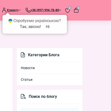
0
0
Клиенту
+38 (097) 994-78-80
Спробуємо українською?
Так, звісно!
Ні
Категории Блога
Новости
Статьи
Поиск по блогу