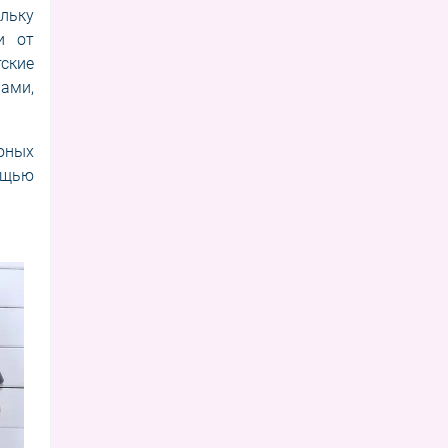
льку
и от
ские
ами,
юных
ощью