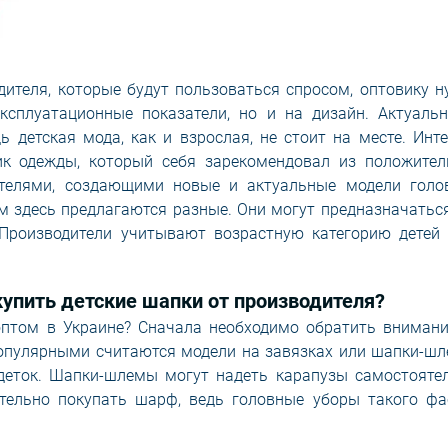
дителя, которые будут пользоваться спросом, оптовику 
сплуатационные показатели, но и на дизайн. Актуальн
 детская мода, как и взрослая, не стоит на месте. Инт
к одежды, который себя зарекомендовал из положител
ителями, создающими новые и актуальные модели голо
м здесь предлагаются разные. Они могут предназначатьс
 Производители учитывают возрастную категорию детей 
упить детские шапки от производителя?
оптом в Украине? Сначала необходимо обратить внимани
популярными считаются модели на завязках или шапки-шл
деток. Шапки-шлемы могут надеть карапузы самостоятел
ительно покупать шарф, ведь головные уборы такого фа