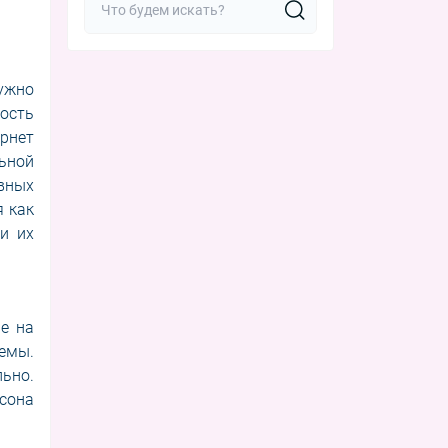
нужно
ость
ернет
ьной
вных
я как
и их
е на
емы.
ьно.
сона