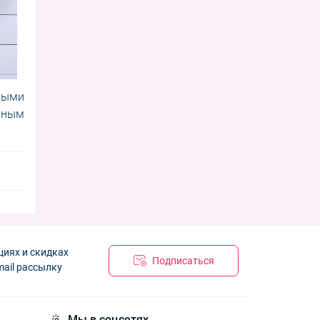
жными
шным
циях и скидках
Подписаться
mail рассылку
Мы в соцсетях