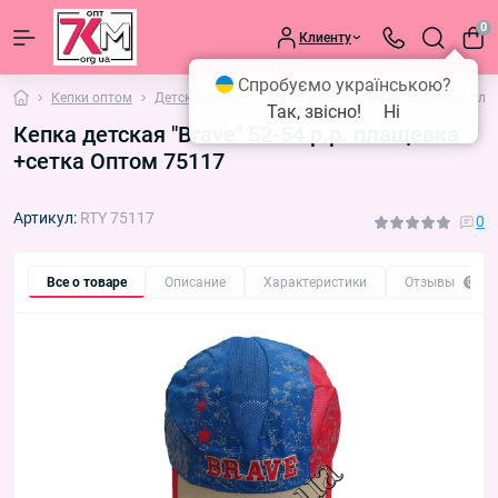
0
Клиенту
Спробуємо українською?
Кепки оптом
Детские кепки
Кепка детская "Brave" 52-54 р.р. п
Так, звісно!
Ні
Кепка детская "Brave" 52-54 р.р. плащевка
+сетка Оптом 75117
Артикул:
RTY 75117
0
Все о товаре
Описание
Характеристики
Отзывы
0