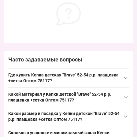
Часто задаваемые вопросы
Где купить Кепка детская "Brave" 52-54 р.р. плащевка
+сетка Оптом 75117?
Купить Кепка детская "Brave" 52-54 р.р. плащевка +сетка Оптом
Какой материал у Кепки детской "Brave" 52-54 р.р.
75117 можно упаковкой из Одессы 7КМ, в упаковке 5 штук; это
плащевка +сетка Оптом 75117?
ходовой детский размер на летний сезон, что обеспечивает
Состав: основа — плащевка с вставками из сетки для
быстрый оборот и стабильный спрос.
Какой размер и посадка у Кепки детской "Brave" 52-54
вентиляции. Такая комбинация обеспечивает лёгкость и
р.р. плащевка +сетка Оптом 75117?
воздухопроницаемость на лето, что удобно при выкладке и
Размер: окружность головы 52–54 см, детский стандартный
продаже в сезон.
Сколько в упаковке и минимальный заказ Кепки
размер, подходит примерно детям 4–7 лет. Посадка типична