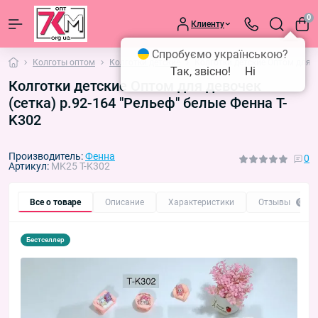
0
Клиенту
Спробуємо українською?
Колготы оптом
Колготки детские
Колготки детские Оптом для д
Так, звісно!
Ні
Колготки детские Оптом для девочек
(сетка) р.92-164 "Рельеф" белые Фенна T-
K302
Производитель:
Фенна
0
Артикул:
MK25 T-K302
Все о товаре
Описание
Характеристики
Отзывы
0
Бестселлер