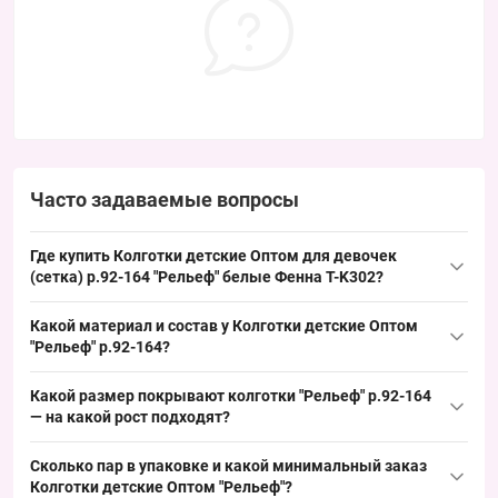
Часто задаваемые вопросы
Где купить Колготки детские Оптом для девочек
(сетка) р.92-164 "Рельеф" белые Фенна T-K302?
Купить
Колготки детские
Оптом для девочек (сетка) р.92-164
Какой материал и состав у Колготки детские Оптом
"Рельеф" белые
Фенна
T-K302 можно упаковкой из Одессы 7КМ
"Рельеф" р.92-164?
— ходовой детский размер и нейтральный белый цвет
Состав: хлопок — материал, указанный в характеристиках
обеспечивают стабильный спрос у торговых точек и удобную
Какой размер покрывают колготки "Рельеф" р.92-164
товара; это типичный выбор для детских колготок весна/осень,
ротацию ассортимента.
— на какой рост подходят?
обеспечивающий прочность и презентабельность упаковки,
Размеры 92–164 см (рост) — размерная сетка охватывает рост
что способствует стабильному спросу у оптовых покупателей.
Сколько пар в упаковке и какой минимальный заказ
92–98 см (~2–3 года), 104–110 см (~4–5 лет), 116–122 см (~6–7
Колготки детские Оптом "Рельеф"?