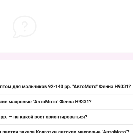
птом для мальчиков 92-140 рр. "АвтоМото" Фенна H9331?
альчиков 92-140 рр. "АвтоМото"
Фенна
H9331 можно упаковкой из 
ские махровые "АвтоМото" Фенна H9331?
обороты и стабильный спрос в холодный сезон.
 зимы с плотной ворсистой структурой, хорошо сохраняющей тепло
рр. — на какой рост ориентироваться?
на для растяжимости. Такой материал обеспечивает стабильный сп
 см (~2–3 года), 104–110 см (~4–5 лет), 116–122 см (~6–7 лет), 12
 партия заказа Колготки детские махровые "АвтоМото"?