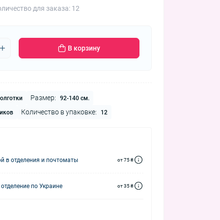
личество для заказа: 12
В корзину
Размер:
олготки
92-140 см.
Количество в упаковке:
иков
12
й в отделения и почтоматы
от 75 ₴
 отделение по Украине
от 35 ₴