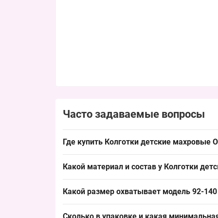
Часто задаваемые вопросы
Где купить Колготки детские махровые О
Купить
Колготки детские
махровые Оптом для м
Какой материал и состав у Колготки дет
яркими рисунками, что обеспечивает быстрые 
Основа — махровая ткань, тёплые колготки для
Какой размер охватывает модель 92-140 
— хлопок или микрофибра с добавлением эласта
для оптовых выкладок.
Размеры охватывают рост от 92 до 140 см: 92–98
Сколько в упаковке и какая минимальная