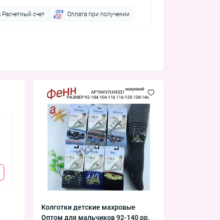
 Расчетный счет
Оплата при получении
Носки мужские
Носки ж
кашемир +махра
кашеми
Оптом 41-47р. Фенна
Оптом 3
T-A902-3
BY5476-
49.50 ₴
43.20
Колготки детские махровые
Оптом для мальчиков 92-140 рр.