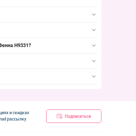
он размеров удобен для оптовых закупок и
 быстро формировать товарные позиции для
нимание покупателей; альтернативы могут
зона. Такое отличие расширяет ассортимент
 до начала пика, чтобы обеспечить
 Фенна H9331?
спрос и быструю ротацию товара.
циях и скидках
Подписаться
mail рассылку