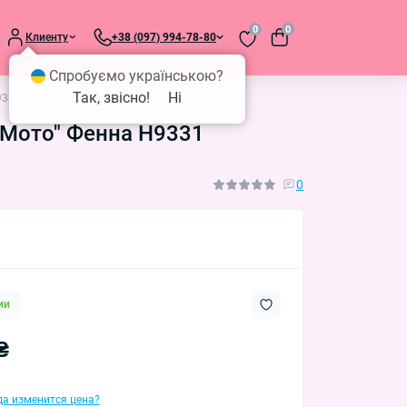
0
0
Клиенту
+38 (097) 994-78-80
Спробуємо українською?
Так, звісно!
Ні
9331
оМото" Фенна H9331
0
ии
₴
гда изменится цена?