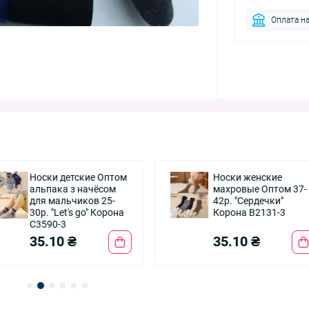
Оплата на
Носки детские Оптом
Носки женские
альпака з начёсом
махровые Оптом 37-
для мальчиков 25-
42р. "Сердечки"
30р. "Let's go" Корона
Корона B2131-3
C3590-3
35.10 ₴
35.10 ₴