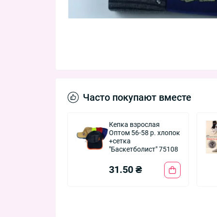
Часто покупают вместе
 зимняя
Кепка взрослая
ая вязка +флис
Оптом 56-58 р. хлопок
rt" Оптом 6367
+сетка
"Баскетболист" 75108
50 ₴
31.50 ₴