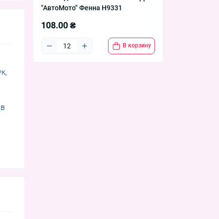
"АвтоМото" Фенна H9331
108.00 ₴
В корзину
к,
 в