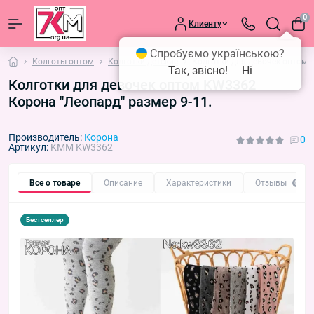
0
Клиенту
Спробуємо українською?
Колготы оптом
Колготки детские
Колготки для девочек оптом 
Так, звісно!
Ні
Колготки для девочек оптом KW3362
Корона "Леопард" размер 9-11.
Производитель:
Корона
0
Артикул:
KMM KW3362
Все о товаре
Описание
Характеристики
Отзывы
0
Бестселлер