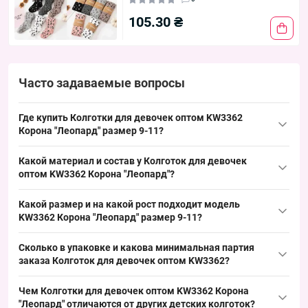
105.30 ₴
Часто задаваемые вопросы
Где купить Колготки для девочек оптом KW3362
Корона "Леопард" размер 9-11?
Купить Колготки для девочек оптом KW3362
Корона
"Леопард"
Какой материал и состав у Колготок для девочек
размер 9-11 можно упаковкой из Одессы 7КМ; это ходовой
оптом KW3362 Корона "Леопард"?
детский размер для сезона весна/осень, обеспечивающий
Состав: хлопок — основной материал для этой модели детских
стабильный спрос и удобство при поповненні ассортимента,
Какой размер и на какой рост подходит модель
колготок. Хлопковая основа характерна для весенне‑осеннего
что ускоряет обіг товару.
KW3362 Корона "Леопард" размер 9-11?
ассортимента и обеспечивает долговременную цветостойкость
Размер 9–11 лет подходит детям с ростом примерно 128–134
и износостойкость, что выгодно при оптовых закупках и
Сколько в упаковке и какова минимальная партия
см согласно детской таблице размеров. Это востребованный
реализации.
заказа Колготок для девочек оптом KW3362?
детский размер для весенне‑осеннего сезона, хорошо
В упаковке — 6 штук, минимальный заказ — упаковка; такая
закрывает базовый спрос и обеспечивает быстрый оборот в
Чем Колготки для девочек оптом KW3362 Корона
фасовка удобна для оптовых закупок и позволяет быстро
розничных точках.
"Леопард" отличаются от других детских колготок?