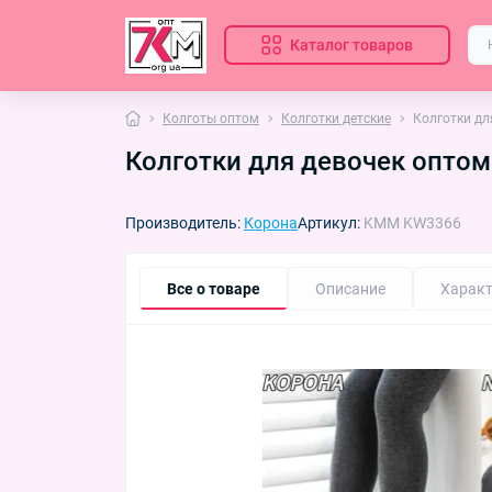
Каталог товаров
Колготы оптом
Колготки детские
Колготки дл
Колготки для девочек оптом
Производитель:
Корона
Артикул:
KMM KW3366
Все о товаре
Описание
Характ