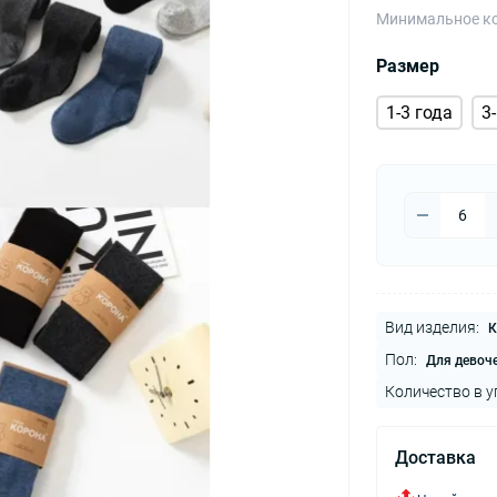
Минимальное ко
Размер
1-3 года
3
Вид изделия:
К
Пол:
Для девоч
Количество в у
Доставка