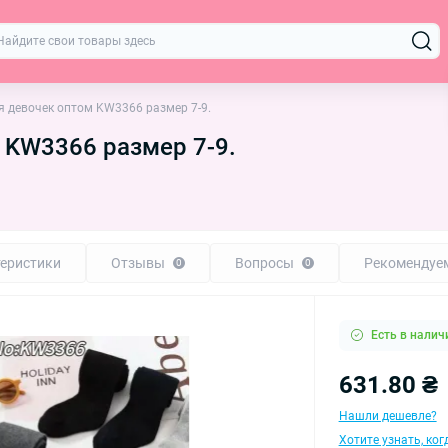
я девочек оптом KW3366 размер 7-9.
 KW3366 размер 7-9.
еристики
Отзывы
Вопросы
Рекомендуе
0
0
Есть в налич
631.80 ₴
Нашли дешевле?
Хотите узнать, ко