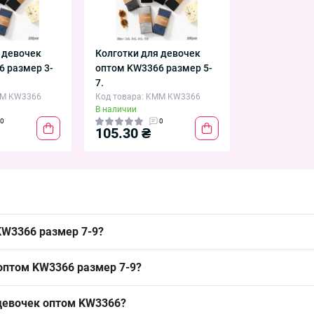
 девочек
Колготки для девочек
6 размер 3-
оптом KW3366 размер 5-
7.
MM KW3366
Код товара: KMM KW3366
В наличии
0
0
105.30 ₴
KW3366 размер 7-9?
змер 7-9 можно упаковкой из Одессы 7КМ; эта ходовая модель за
 оптом KW3366 размер 7-9?
зон весна/осень, удобно для выкладки в точках продажи.
ок, подходящий для демисезонного ассортимента весна/осень; плот
 девочек оптом KW3366?
окупателей школьной группы.