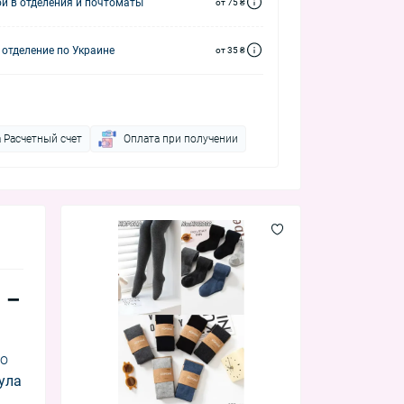
й в отделения и почтоматы
от 75 ₴
 отделение по Украине
от 35 ₴
 Расчетный счет
Оплата при получении
 –
го
ула