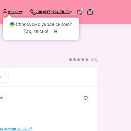
0
0
Клиенту
+38 (097) 994-78-80
Спробуємо українською?
Так, звісно!
Ні
0
м
ии
гда изменится цена?