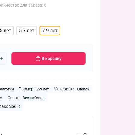
личество для заказа: 6
-5 лет
5-7 лет
7-9 лет
В корзину
Размер:
Материал:
олготки
7-9 лет
Хлопок
Сезон:
ек
Весна/Осень
паковке:
6