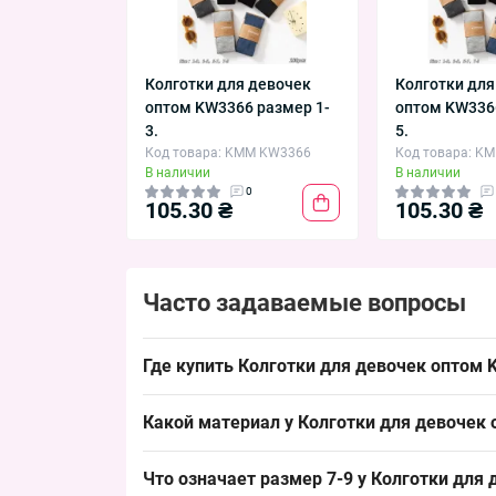
Колготки для девочек
Колготки для
оптом KW3366 размер 1-
оптом KW336
3.
5.
Код товара: KMM KW3366
Код товара: K
В наличии
В наличии
0
105.30 ₴
105.30 ₴
Часто задаваемые вопросы
Где купить Колготки для девочек оптом 
Купить Колготки для девочек оптом KW3366 ра
Какой материал у Колготки для девочек
ассортимент и обеспечивает быстрый обег в се
Состав: хлопок — стандарт для детских колгот
Что означает размер 7-9 у Колготки для
виде и обеспечивает стабильный спрос среди п