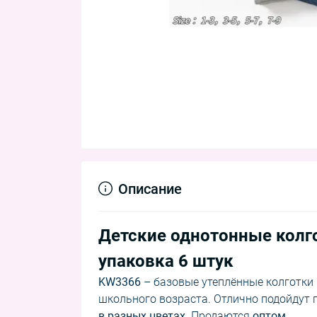
Описание
Детские однотонные колго
упаковка 6 штук
KW3366
– базовые утеплённые колготки
школьного возраста. Отлично подойдут п
в разных цветах
. Продаются
оптом
.