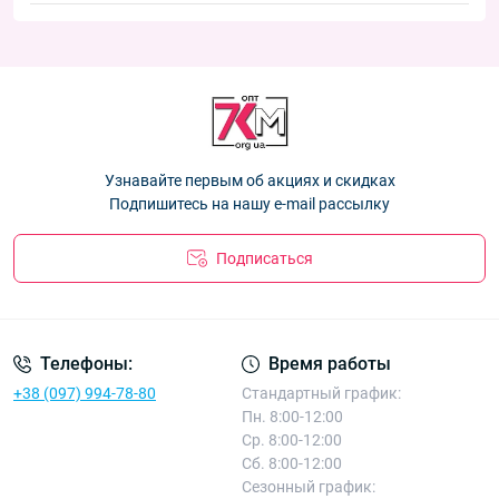
"АвтоМото" Фенна H9331
— 108.00 ₴
Новинки:
Колготки детские шерсть норка Оптом для девочек 2-10 лет
Колготки детские махровые Оптом для девочек 92-164 рр.
"Мишечки" Фенна T-K1077-3
— 93.96 ₴
Колготки детские махровые Оптом для девочек 92-164 рр.
"Силует" Фенна T-K501-7
— 70.20 ₴
"Силует" Фенна T-K501-7
— 70.20 ₴
Колготки детские шерсть норка Оптом для девочек 2-10 лет
Колготки детские махровые Оптом для мальчиков 92-140 рр.
"Мишечки" Фенна T-K1077-3
— 93.96 ₴
"АвтоМото" Фенна H9331
— 108.00 ₴
Колготки детские шерсть норка Оптом для девочек 2-10 лет
Узнавайте первым об акциях и скидках
"Мишечки" Фенна T-K1077-3
— 93.96 ₴
Подпишитесь на нашу e-mail рассылку
Подписаться
Телефоны:
Время работы
+38 (097) 994-78-80
Стандартный график:
Пн. 8:00-12:00
Ср. 8:00-12:00
Сб. 8:00-12:00
Сезонный график: