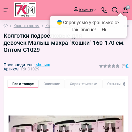
0
Клиенту
Спробуємо українською?
Колготы оптом
Колготки детские тёплые
Колготки подростковы
Так, звісно!
Ні
Колготки подростковые для
девочек Малыш махра "Кошки" 160-170 см.
Оптом C1029
Производитель:
Малыш
0
Артикул:
RX C1029
Все о товаре
Описание
Характеристики
Отзывы
0