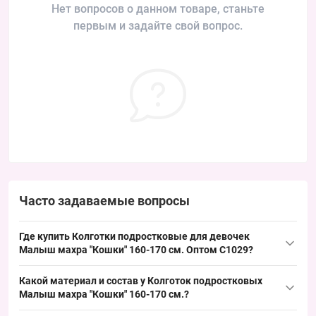
Нет вопросов о данном товаре, станьте
первым и задайте свой вопрос.
Часто задаваемые вопросы
Где купить Колготки подростковые для девочек
Малыш махра "Кошки" 160-170 см. Оптом C1029?
Купить Колготки подростковые для девочек
Малыш
махра
Какой материал и состав у Колготок подростковых
"Кошки" 160-170 см. Оптом C1029 можно из Одессы 7КМ; этот
Малыш махра "Кошки" 160-170 см.?
ходовой демисезонный размер пользуется стабильным