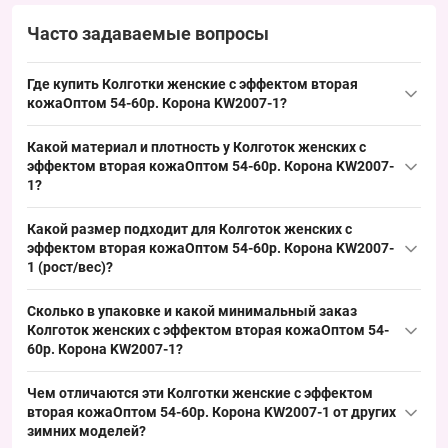
Часто задаваемые вопросы
Где купить Колготки женские с эффектом вторая
кожаОптом 54-60р. Корона KW2007-1?
Купить
Колготки женские
с эффектом вторая кожаОптом 54-
Какой материал и плотность у Колготок женских с
60р.
Корона
KW2007-1 можно упаковкой из Одессы 7КМ; это
эффектом вторая кожаОптом 54-60р. Корона KW2007-
зимняя модель с универсальным размером 54–60, которая
1?
обеспечивает стабильный спрос в холодный сезон и быстрый
Основа — тёплый материал для зимних колготок; стандартный
оборот товара на точках продаж.
Какой размер подходит для Колготок женских с
состав для термо-моделей: микрофибра или плотный трикотаж
эффектом вторая кожаОптом 54-60р. Корона KW2007-
с добавлением эластана, плотность — зимний класс,
1 (рост/вес)?
подходящий для ноября–января. Такой материал хорошо
Размер 54–60 — универсальный женский размер,
удерживает тепло и обеспечивает стабильный спрос в
Сколько в упаковке и какой минимальный заказ
ориентировочно соответствует числовым размерам 4–5:
холодный сезон.
Колготок женских с эффектом вторая кожаОптом 54-
подходит для роста 170–176 см и веса 86–100+ кг, что
60р. Корона KW2007-1?
закрывает потребность покупателей больших размеров и
Количество в упаковке: 12 штук одного цвета; минимальный
добавляет ходовой товар в сезонные закупки.
Чем отличаются эти Колготки женские с эффектом
заказ — заказать упаковкой. Формат упаковки делает закупку
вторая кожаОптом 54-60р. Корона KW2007-1 от других
выгодной для розничных магазинов и рынков, упрощает
зимних моделей?
выкладку и пополнение ассортимента в сезон продаж.