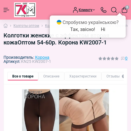
0
Клиенту
Спробуємо українською?
Колготы оптом
Колготки женские
Колготки женские с эффекто
Так, звісно!
Ні
Колготки женские с эффектом вторая
кожаОптом 54-60р. Корона KW2007-1
Производитель:
Корона
0
Артикул:
KN25 KW2007-1
Все о товаре
Описание
Характеристики
Отзывы
0