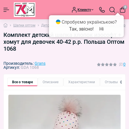
0
Клиенту
Спробуємо українською?
Шапки оптом
Детские шапки зимние
Комплекты шапка + шарф 
Так, звісно!
Ні
Комплект детский шапка хлопок изософт +
хомут для девочек 40-42 р.р. Польша Оптом
1068
Производитель:
Grans
0
Артикул:
GDA 1068
Все о товаре
Описание
Характеристики
Отзывы
0