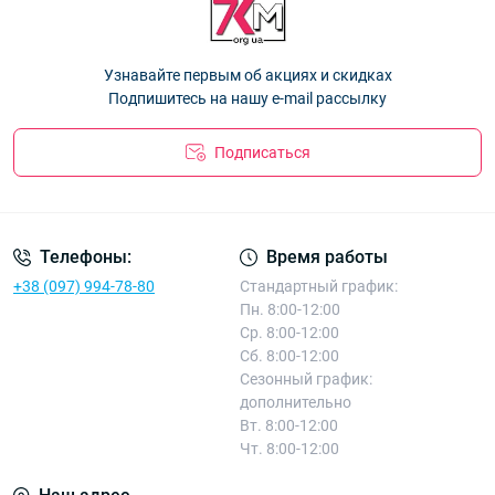
"Стразы" 2-5 лет Украина Оптом 1011
— 135.00 ₴
грудничок до 1 года "Т" Оптом SV-88
— 248.40 ₴
Набор детский вязка шапка на флисе +хомут для девочек до
Узнавайте первым об акциях и скидках
3 лет "Hello" Оптом SV-92
— 256.50 ₴
Подпишитесь на нашу e-mail рассылку
Подписаться
Телефоны:
Время работы
+38 (097) 994-78-80
Стандартный график:
Пн. 8:00-12:00
Ср. 8:00-12:00
Сб. 8:00-12:00
Сезонный график:
дополнительно
Вт. 8:00-12:00
Чт. 8:00-12:00