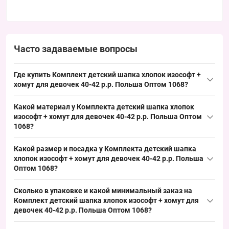
Часто задаваемые вопросы
Где купить Комплект детский шапка хлопок изософт +
хомут для девочек 40-42 р.р. Польша Оптом 1068?
Купить Комплект детский шапка хлопок изософт + хомут для
Какой материал у Комплекта детский шапка хлопок
девочек 40-42 р.р. Польша Оптом 1068 можно оптом из Одессы
изософт + хомут для девочек 40-42 р.р. Польша Оптом
7КМ; модель востребована в зимний сезон и обеспечивает
1068?
быстрый оборот при выкладке.
Состав подкладки: хлопок; наполнитель: изософт между
Какой размер и посадка у Комплекта детский шапка
вязкой и подкладкой для лучшего удержания тепла. Такие
хлопок изософт + хомут для девочек 40-42 р.р. Польша
материалы типичны для детских зимних комплектов и удобны
Оптом 1068?
при оптовых закупках для розничной продажи.
Размер: окружность головы 40–42 см, рассчитан на младшую
Сколько в упаковке и какой минимальный заказ на
возрастную группу девочек; посадка стандартная для детских
Комплект детский шапка хлопок изософт + хомут для
комплектов с завязками и отворотом. Этот ходовой размер
девочек 40-42 р.р. Польша Оптом 1068?
удобно выставлять в торговой точке и он закрывает базовый
В упаковке: 5 штук, цвета ассорти, могут отличаться от фото;