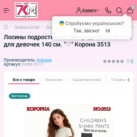
0
Клиенту
Спробуємо українською?
Лосины оптом
Лосины детские тонкие
Лосины подростковые Ми
Так, звісно!
Ні
Лосины подростковые Микродайвинг Оптом
для девочек 140 см. "♡" Корона 3513
Производитель:
Корона
0
Артикул:
KMM 3513
Все о товаре
Описание
Характеристики
Отзывы
0
Бестселлер