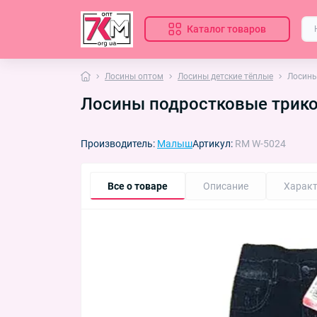
Каталог товаров
Лосины оптом
Лосины детские тёплые
Лосины
Лосины подростковые трикот
Производитель:
Малыш
Артикул:
RM W-5024
Все о товаре
Описание
Характ