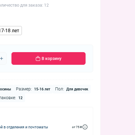
личество для заказа: 12
17-18 лет
В корзину
Размер:
Пол:
осины
15-16 лет
Для девочек
паковке:
12
й в отделения и почтоматы
от 75 ₴