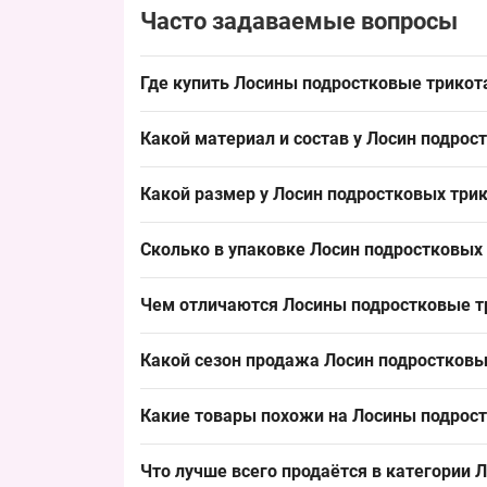
Часто задаваемые вопросы
Где купить Лосины подростковые трикот
Купить Лосины подростковые трикотажные с на
Какой материал и состав у Лосин подрос
подростковый размер, хорошо реализуется в се
Основа — трикотаж с начёсом, это тёплая матер
Какой размер у Лосин подростковых трик
пик продаж с ноября по январь, что выгодно дл
Размер 15–16 лет соответствует росту примерн
Сколько в упаковке Лосин подростковых 
выкладывается в ассортимент оптовых клиентов
Упаковка содержит 12 штук Лосин подростковы
Чем отличаются Лосины подростковые тр
покупателей и упрощает пополнение ассортиме
Модель отличается трикотажной основой с нач
Какой сезон продажа Лосин подростковы
эластаном и иной плотности, а эта модель доб
Сезон продаж — октябрь–февраль с пиком в ноя
Какие товары похожи на Лосины подрост
ассортимент и обеспечить стабильный спрос в 
Похожие товары:
Что лучше всего продаётся в категории
Л