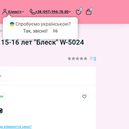
0
0
Клиенту
+38 (097) 994-78-80
Спробуємо українською?
Так, звісно!
Ні
 W-5024
5-16 лет "Блеск" W-5024
0
м
ии
₴
гда изменится цена?