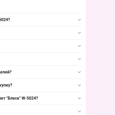
5024?
сы 7КМ; размер 15–16 лет — востребованный
 точках.
лодный сезон и обеспечивает стабильный спрос в
 закрывает базовый спрос и удобно
я формирования товарной позиции у оптовых
делей?
могут быть из микрофибры или хлопка с
купку?
 спрос сезона.
до пика, чтобы своевременно пополнить
ет "Блеск" W-5024?