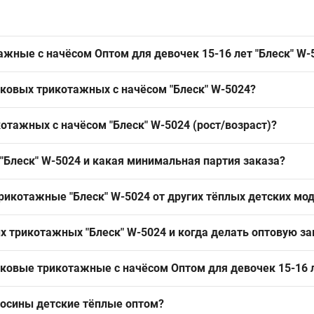
ажные с начёсом Оптом для девочек 15-16 лет "Блеск" W-
чёсом Оптом для девочек 15-16 лет "Блеск" W-5024 можно из Одес
тковых трикотажных с начёсом "Блеск" W-5024?
зон осень–зима и обеспечивает стабильный обіг товара у торговых
ия для детских лосин; такой состав хорошо удерживает тепло в хо
отажных с начёсом "Блеск" W-5024 (рост/возраст)?
я оптовых закупок.
о 152–158 см, это востребованный подростковый размер, который
"Блеск" W-5024 и какая минимальная партия заказа?
 в сезон с сентября по апрель.
х "Блеск" W-5024; минимальный заказ — упаковкой, что удобно дл
икотажные "Блеск" W-5024 от других тёплых детских мо
нта.
ёсом и фокусом на подростковый размер 15–16 лет; альтернативы 
х трикотажных "Блеск" W-5024 и когда делать оптовую за
авляет бюджетный тёплый сегмент в выкладку и закрывает базовый
бре–январе; рекомендуется осуществлять закупку за 4–6 недель 
ковые трикотажные с начёсом Оптом для девочек 15-16 л
зимний период.
осины детские тёплые оптом
?