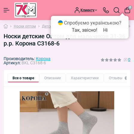
0
Клиенту
Спробуємо українською?
Носки оптом
Детские носки
Детские демисезонные носки
Но
Так, звісно!
Ні
Носки детские Оптом для мальчиков 31-36
р.р. Корона C3168-6
Производитель:
Корона
0
Артикул:
BKL C3168-6
Все о товаре
Описание
Характеристики
Отзывы
0