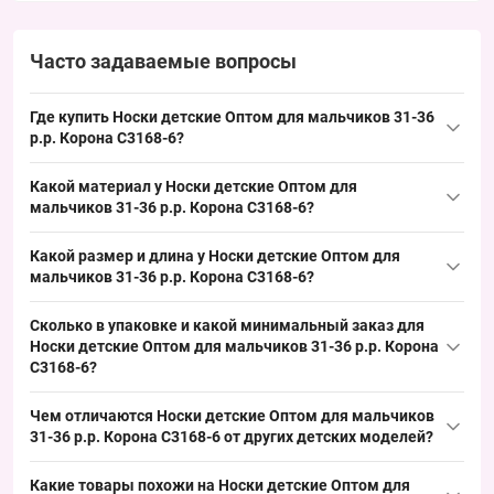
Часто задаваемые вопросы
Где купить Носки детские Оптом для мальчиков 31-36
р.р. Корона C3168-6?
Купить Носки детские Оптом для мальчиков 31-36 р.р.
Корона
Какой материал у Носки детские Оптом для
C3168-6 можно упаковкой по 10 штук из Одессы 7КМ; это
мальчиков 31-36 р.р. Корона C3168-6?
востребованный размер для мальчиков, обеспечивающий
Материал носков — хлопок, обеспечивающий хорошую
быстрый оборот и удобство выкладки в торговой точке.
Какой размер и длина у Носки детские Оптом для
воздухопроницаемость и пригодность для демисезонного
мальчиков 31-36 р.р. Корона C3168-6?
ассортимента; такая основа позволяет закупщикам предлагать
Размерная группа носков — 31-36, рассчитана на детские стопы
модель как ходовой товар и удобно пополнять запасы.
Сколько в упаковке и какой минимальный заказ для
соответствующего возраста; этот востребованный размер
Носки детские Оптом для мальчиков 31-36 р.р. Корона
обеспечивает быстрый оборот и удобство выкладки в оптовых
C3168-6?
и розничных сетях.
Количество в упаковке — 10 штук, минимальный заказ —
Чем отличаются Носки детские Оптом для мальчиков
упаковка; формат заказа упаковками и стандартная фасовка
31-36 р.р. Корона C3168-6 от других детских моделей?
удобны для оптовых операторов и обеспечивают регулярное
Модель выделяется хлопковой основой и яркими детскими
пополнение ассортимента.
Какие товары похожи на Носки детские Оптом для