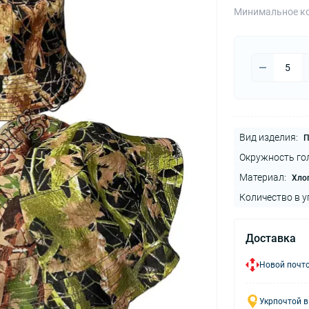
Минимальное ко
Вид изделия:
П
Окружность го
Материал:
Хло
Количество в у
Доставка
Новой почто
Укрпочтой в