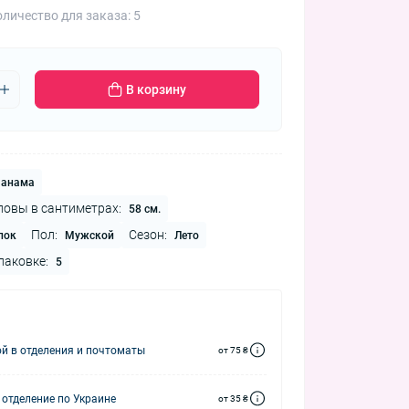
личество для заказа: 5
В корзину
анама
ловы в сантиметрах:
58 см.
Пол:
Сезон:
пок
Мужской
Лето
паковке:
5
й в отделения и почтоматы
от 75 ₴
 отделение по Украине
от 35 ₴