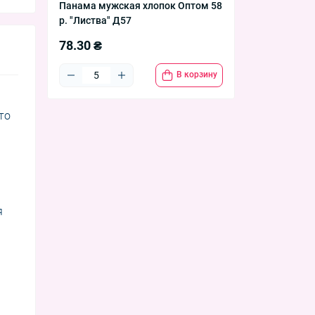
Панама мужская хлопок Оптом 58
р. "Листва" Д57
78.30 ₴
В корзину
то
я