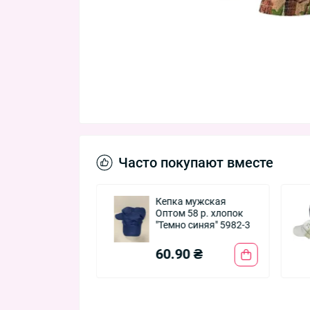
Часто покупают вместе
 мужская
Кепка мужская
фляж" 58 р.
Оптом 58 р. хлопок
н Вьетнам
"Темно синяя" 5982-3
 7188-1
0 ₴
60.90 ₴