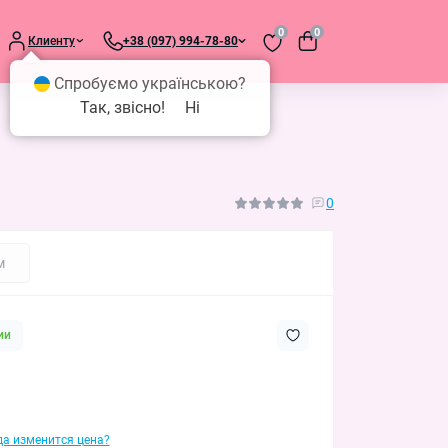
0
0
Клиенту
+38 (097) 994-78-80
Спробуємо українською?
Так, звісно!
Ні
0
м
ии
гда изменится цена?