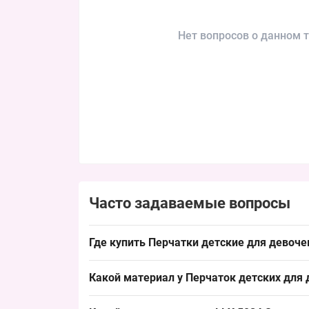
Нет вопросов о данном т
Часто задаваемые вопросы
Где купить Перчатки детские для девочек
Купить Перчатки детские для девочек 3-4 года
Какой материал у Перчаток детских для 
обеспечивает быстрый оборот на рынке, что уд
Материал типичен для детского ассортимента: п