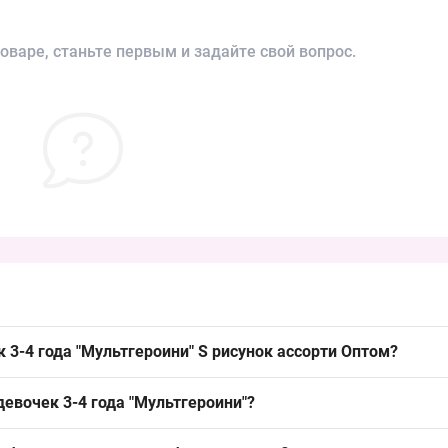
оваре, станьте первым и задайте свой вопрос.
 3-4 года "Мультгероини" S рисунок ассорти Оптом?
 "Мультгероини" S рисунок ассорти Оптом можно из Одессы 7КМ; мо
девочек 3-4 года "Мультгероини"?
обно для формування товарних запасів и поповнення партіями.
олиэстер или акрил с добавлением эластана — стандарт для детски