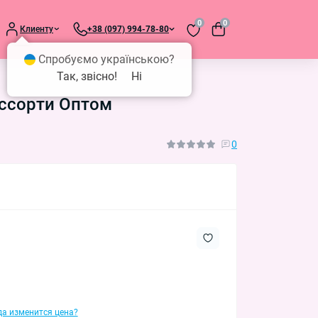
0
0
Клиенту
+38 (097) 994-78-80
Спробуємо українською?
Так, звісно!
Ні
ассорти Оптом
0
гда изменится цена?