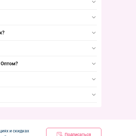
крывает дошкольный сегмент спроса и упрощает
ты для розничных точек и оптимизировать
к?
 или экокожей предлагают разные ценовые и
сегменте приходятся на сентябрь и март;
и Оптом?
ения.
циях и скидках
Подписаться