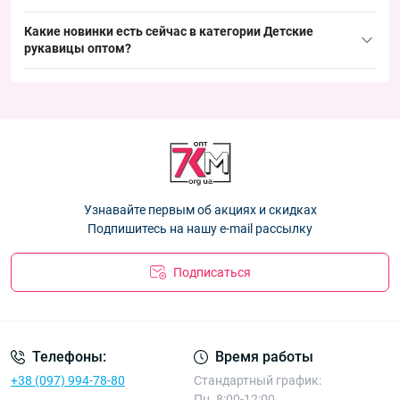
Корона E5130 M
— 32.40 ₴
Лидеры продаж:
Какие новинки есть сейчас в категории
Детские
Перчатки детские Оптом с начёсом для девочек 9-13 лет
рукавицы оптом
Перчатки детские одинарные для девочек 2-4 лет Оптом
?
"Lovely" Корона E0888 L
— 48.60 ₴
5081-1
— 31.50 ₴
Новинки:
Перчатки детские Оптом для мальчиков 3-5 лет "Ручки"
Перчатки детские Оптом с начёсом для девочек 9-13 лет
Корона E5159 S
— 35.10 ₴
Перчатки детские Оптом для мальчиков "Черепочки"
"Lovely" Корона E0888 L
— 48.60 ₴
Корона E5130 S
— 32.40 ₴
Перчатки подростковые одинарные +начес 4-6 лет Оптом
Перчатки детские Оптом для мальчиков "Черепочки"
5002 S
— 32.40 ₴
Корона E5130 M
— 32.40 ₴
Перчатки детские Оптом с начёсом для девочек 9-13 лет
Узнавайте первым об акциях и скидках
"Lovely" Корона E0888 L
— 48.60 ₴
Подпишитесь на нашу e-mail рассылку
Подписаться
Телефоны:
Время работы
+38 (097) 994-78-80
Стандартный график:
Пн. 8:00-12:00