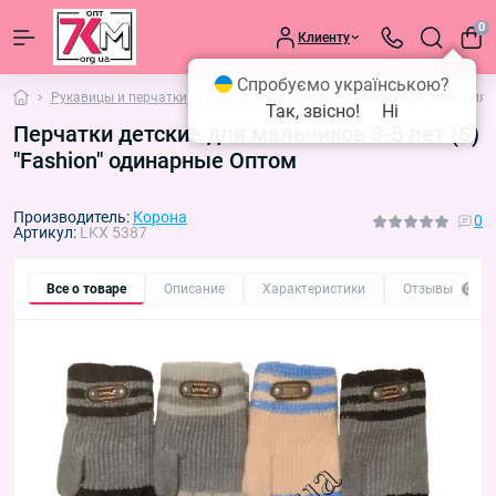
0
Клиенту
Спробуємо українською?
Рукавицы и перчатки
Детские рукавицы
Перчатки детские для м
Так, звісно!
Ні
Перчатки детские для мальчиков 3-5 лет (S)
"Fashion" одинарные Оптом
Производитель:
Корона
0
Артикул:
LKX 5387
Все о товаре
Описание
Характеристики
Отзывы
0