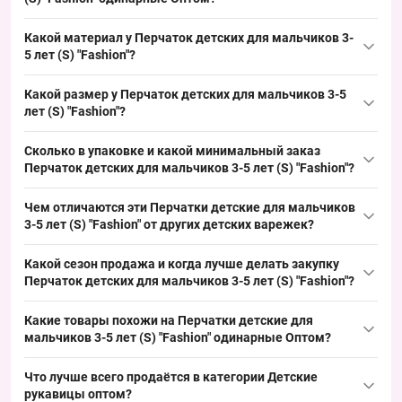
Купить Перчатки детские для мальчиков 3-5 лет (S) "Fashion"
Какой материал у Перчаток детских для мальчиков 3-
одинарные Оптом можно оптом из Одессы 7КМ; модель
5 лет (S) "Fashion"?
востребована в дошкольном сегменте, обеспечивает быстрый
Материал типичный для детской категории: полиэстер или
оборот и удобна для регулярного пополнения торговой точки.
Какой размер у Перчаток детских для мальчиков 3-5
акрил с добавлением эластана без подкладки, что характерно
лет (S) "Fashion"?
для демисезонного ассортимента; такой состав сохраняет
Размер 3–5 лет (S) — обхват ладони примерно 13–14 см, что
форму и поддерживает стабильный спрос в сезон продаж.
Сколько в упаковке и какой минимальный заказ
является стандартным и ходовым вариантом для дошкольного
Перчаток детских для мальчиков 3-5 лет (S) "Fashion"?
сегмента; этот размер удобно закупать для пополнения
Количество в упаковке: 12 пар; минимальный заказ —
детской категории и обеспечения быстрого оборота.
Чем отличаются эти Перчатки детские для мальчиков
упаковка, что упрощает формирование партий для рынков и
3-5 лет (S) "Fashion" от других детских варежек?
оптовых точек, облегчая ротацию и регулярное пополнение
Модель отличается декоративными полосками и
товара.
Какой сезон продажа и когда лучше делать закупку
контрастными пальцами, это одинарные перчатки для
Перчаток детских для мальчиков 3-5 лет (S) "Fashion"?
демисезонного ассортимента; альтернативой являются
Сезон продаж — сентябрь–ноябрь и февраль–апрель для
модели с начёсом или флисом для зимнего пика — эта модель
Какие товары похожи на Перчатки детские для
одношаровых детских перчаток; рекомендуется делать закупку
закрывает базовый спрос и добавляет бюджетный сегмент в
мальчиков 3-5 лет (S) "Fashion" одинарные Оптом?
за 4–6 недель до пикового спроса, чтобы своевременно
выкладку.
Товары из той же категории:
пополнить выкладку и обеспечить стабильный оборот.
Что лучше всего продаётся в категории
Детские
рукавицы оптом
Перчатки детские Оптом для мальчиков "Черепочки"
?