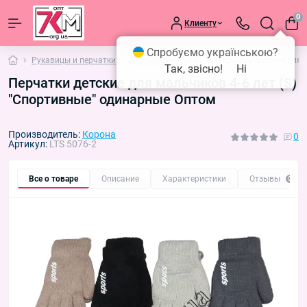
0
Клиенту
Спробуємо українською?
Рукавицы и перчатки
Детские рукавицы
Перчатки детские для 
Так, звісно!
Ні
Перчатки детские для мальчиков 4-6 лет (S)
"Спортивные" одинарные Оптом
Производитель:
Корона
0
Артикул:
LTS 5076-2
Все о товаре
Описание
Характеристики
Отзывы
0