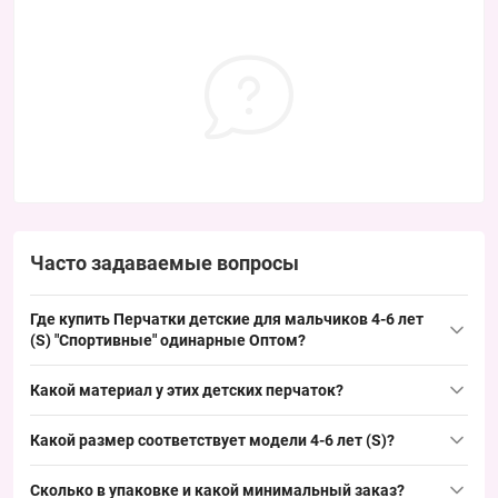
Часто задаваемые вопросы
Где купить Перчатки детские для мальчиков 4-6 лет
(S) "Спортивные" одинарные Оптом?
Купить Перчатки детские для мальчиков 4-6 лет (S)
Какой материал у этих детских перчаток?
"Спортивные" одинарные Оптом можно упаковкой из Одессы
7КМ, це выгодно для оптових покупок благодаря ходовому
Материал типичен для детского ассортимента: полиэстер или
Какой размер соответствует модели 4-6 лет (S)?
размеру S; подходит для быстрого оборота и пополнения
акрил с эластаном, однослойная конструкция без подкладки
ассортиментной матрицы.
часто встречается и обеспечивает стабильный спрос в
Размер 4-6 лет (S) — обхват ладони примерно 13–14 см, это
Сколько в упаковке и какой минимальный заказ?