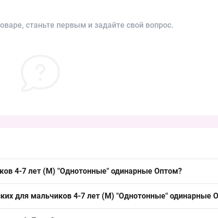
оваре, станьте первым и задайте свой вопрос.
ков 4-7 лет (M) "Однотонные" одинарные Оптом?
т (M) "Однотонные" одинарные Оптом можно упаковкой из Одессы 7
ских для мальчиков 4-7 лет (M) "Однотонные" одинарные 
 и удобно комплектовать партиями для опта и рынка.
олиэстер или акрил с добавлением эластана, без подкладки — стан