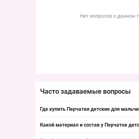
Нет вопросов о данном т
Часто задаваемые вопросы
Где купить Перчатки детские для мальчи
Купить Перчатки детские для мальчиков 4-7 ле
Какой материал и состав у Перчаток дет
стабильно расходится в сегменте дошкольников
Состав типичный для детского ассортимента: п