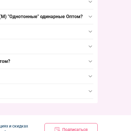
я дошкольного ассортимента и обеспечивает
 (M) "Однотонные" одинарные Оптом?
чные точки и рынки и позволяет
являются варианты с флисом или экошкурой для
чтобы успеть пополнить товарные запасы и
птом?
циях и скидках
Подписаться