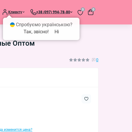
0
0
Клиенту
+38 (097) 994-78-80
Спробуємо українською?
Так, звісно!
Ні
рные Оптом
0
гда изменится цена?