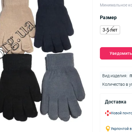
Минимальное ко
Размер
3-5 лет
Уведомить
Вид изделия:
П
Количество в у
Доставка
Новой почто
Укрпочтой в