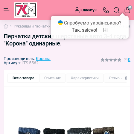
0
Клиенту
Спробуємо українською?
Рукавицы и перчатки
Детские рукавицы
Перчатки детские шерс
Так, звісно!
Ні
Перчатки детские шерстяные авто 3-4 года
"Корона" одинарные.
Производитель:
Корона
0
Артикул:
LTS 5562
Все о товаре
Описание
Характеристики
Отзывы
0