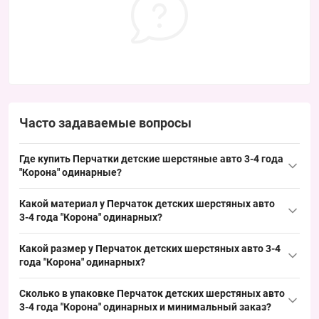
Часто задаваемые вопросы
Где купить Перчатки детские шерстяные авто 3-4 года
"Корона" одинарные?
Купить Перчатки детские шерстяные авто 3-4 года "
Корона
"
Какой материал у Перчаток детских шерстяных авто
одинарные можно оптом из Одессы 7КМ; этот популярный
3-4 года "Корона" одинарных?
детский размер 3–4 года стабильно востребован в оптовых
Материал: акрил — внешний слой, типичный для детских
партиях и помогает быстро пополнять ассортимент на сезон.
Какой размер у Перчаток детских шерстяных авто 3-4
перчаток; акрил обеспечивает устойчивость формы и удобство
года "Корона" одинарных?
в выкладке, что важно при оптовых закупках в зимний сезон.
Размер: детский 3–4 года — обхват ладони примерно 13–14 см,
Сколько в упаковке Перчаток детских шерстяных авто
востребованный размер для дошкольного ассортимента; это
3-4 года "Корона" одинарных и минимальный заказ?
упрощает прогноз продаж и быстрое пополнение товарных