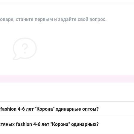
оваре, станьте первым и задайте свой вопрос.
fashion 4-6 лет "Корона" одинарные оптом?
лет "
Корона
" одинарные можно из Одессы 7КМ; модель закрывает б
тяных fashion 4-6 лет "Корона" одинарных?
нварь.