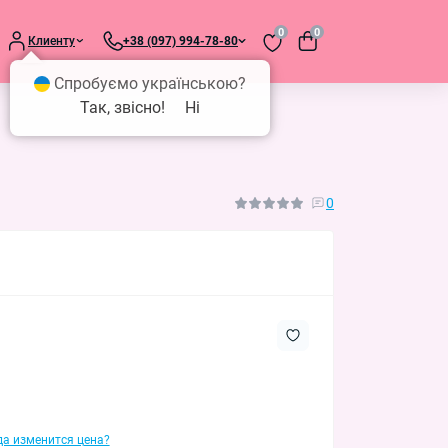
0
0
Клиенту
+38 (097) 994-78-80
Спробуємо українською?
Так, звісно!
Ні
0
гда изменится цена?