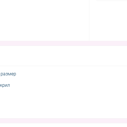
и размер
акрил