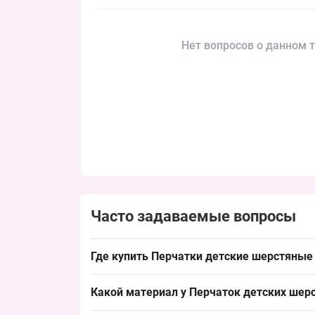
Нет вопросов о данном т
Часто задаваемые вопросы
Где купить Перчатки детские шерстяные 
Купить Перчатки детские шерстяные fashion 4-6 
Какой материал у Перчаток детских шерс
быстрый оборачивание в сезон пик — ноябрь–я