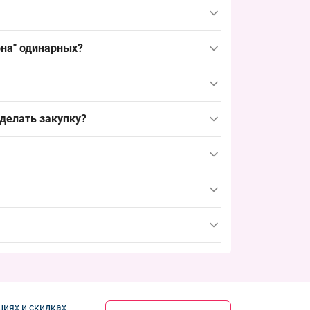
остав хорошо держит форму и обеспечивает
ий размер, который упрощает выкладку и
она" одинарных?
поддержания стабильного спроса в пиковые
елям с подкладкой или экошкурой; добавляет
 делать закупку?
ь до пика, заказывать упаковкой и
циях и скидках