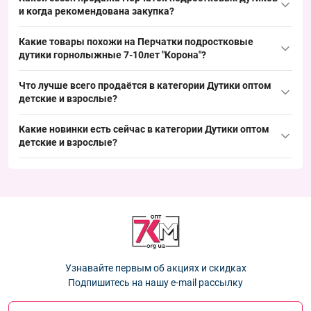
кроем, отличающимся от трикотажных или флисовых
и когда рекомендована закупка?
вариантов; альтернативы включают трикотажные и с
Сезон продаж — октябрь–февраль с пиком в ноябре–январе;
флисовой подкладкой, что даёт возможность закрыть разные
Какие товары похожи на Перчатки подростковые
рекомендуется осуществлять закупку за 4–6 недель до пика,
сегменты рынка, а данная модель закрывает базовый спрос на
дутики горнолыжные 7-10лет "Корона"?
чтобы вовремя пополнить ассортимент и обеспечить
зимний ряд.
стабильные обороты в сезон.
Что лучше всего продаётся в категории
Дутики оптом
детские и взрослые
?
Какие новинки есть сейчас в категории
Дутики оптом
детские и взрослые
?
Узнавайте первым об акциях и скидках
Подпишитесь на нашу e-mail рассылку