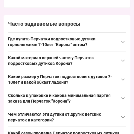
Часто задаваемые вопросы
Где купить Перчатки подростковые дутики
горнолыжные 7-10лет "Корона" оптом?
Купить Перчатки подростковые дутики горнолыжные 7-10лет
Какой материал верхней части у Перчаток
"
Корона
" можно оптом из Одессы 7КМ; модель занимает
подростковых дутиков Корона?
ходовой детский размер и демонстрирует стабильный спрос в
Материал: верх — акрил. Акриловая поверхность характерна
сезон, что обеспечивает быстрый обіг партии.
Какой размер у Перчаток подростковых дутиков 7-
для дутиков и детских моделей, что обеспечивает сохранение
10лет и какой обхват ладони?
формы и стабильный спрос в зимнем ассортименте.
Размерная категория — подростковая 7–10 лет (указано в
Сколько в упаковке и какова минимальная партия
названии); типичный обхват ладони для этой возрастной
заказа для Перчаток "Корона"?
группы около 16–17 см, что соответствует ходовому
Количество в упаковке — 12 штук, минимальный заказ
подростковому размеру и удобно при выкладке детского ряда.
Чем отличаются эти дутики от других детских
производится упаковкой; такая фасовка удобна для оптовых
перчаток в категории?
точек и позволяет оперативно комплектовать партии под
Модель характеризуется акриловой поверхностью и дутиковым
сезонный спрос.
Какой сезон продажа Перчаток подростковых дутиков