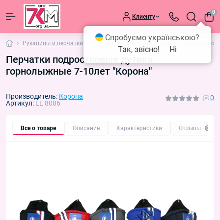
0
Клиенту
Спробуємо українською?
Рукавицы и перчатки
Дутики детские и взрослые
Перчатки под
Так, звісно!
Ні
Перчатки подростковые дутики
горнолыжные 7-10лет "Корона"
Производитель:
Корона
0
Артикул:
LL 8086
Все о товаре
Описание
Характеристики
Отзывы
0