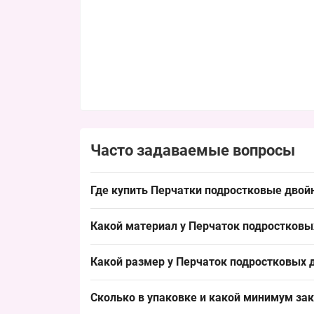
Часто задаваемые вопросы
Где купить Перчатки подростковые двой
Купить Перчатки подростковые двойные для ма
Какой материал у Перчаток подростковы
дизайн обеспечивают стабильный спрос в сезон
Материал типичный для детских моделей: полиэ
Какой размер у Перчаток подростковых 
сохраняет форму и поддерживает стабильный с
Размер L — подростковый уровень, соответствуе
Сколько в упаковке и какой минимум за
удобно выкладывать в группе детских перчаток