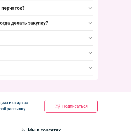
озволяет быстро пополнять торговую точку и
 перчаток?
 альтернативы — однослойные трикотажные или
огда делать закупку?
одростковый сегмент в выкладку и закрывает
4–6 недель до пика продаж, чтобы обеспечить
пополнение товарной позиции.
циях и скидках
Подписаться
mail рассылку
Мы в соцсетях