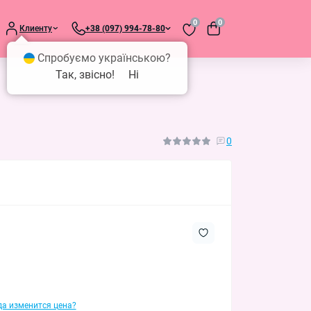
0
0
Клиенту
+38 (097) 994-78-80
Спробуємо українською?
Так, звісно!
Ні
0
гда изменится цена?