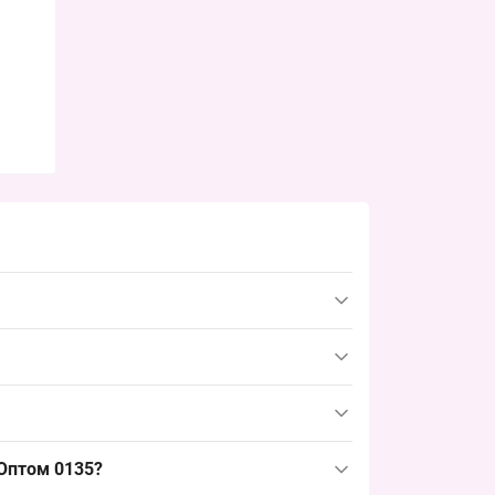
бованный подростковый размер и заметный
борота на рынке.
вии точных данных в карточке; такой состав
версальную позицию в детском ассортименте.
вым для подросткового сегмента. Такой размер
 Оптом 0135?