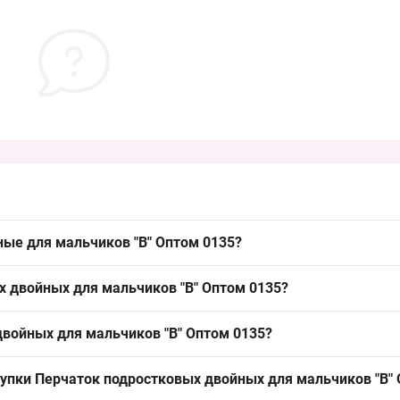
ные для мальчиков "B" Оптом 0135?
льчиков "B" Оптом 0135 можно упаковкой из Одессы 7КМ; востре
х двойных для мальчиков "B" Оптом 0135?
. Упаковочный формат удобен для оптовых поставок и быстрого о
стер или акрил с эластаном в трикотажном исполнении при отсутст
двойных для мальчиков "B" Оптом 0135?
прос в демисезон. Это позволяет предлагать торговым точкам уни
т таблице: 11–14 лет ≈ охват ладони 17–18 см, что является ходо
купки Перчаток подростковых двойных для мальчиков "B"
 и он закрывает спрос на старший возрастной диапазон.