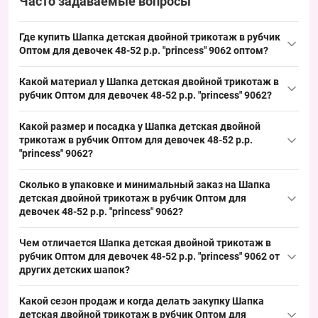
Часто задаваемые вопросы
Где купить Шапка детская двойной трикотаж в рубчик
Оптом для девочек 48-52 р.р. "princess" 9062 оптом?
Купить Шапка детская двойной трикотаж в рубчик Оптом для
Какой материал у Шапка детская двойной трикотаж в
девочек 48-52 р.р. "
princess
" 9062 можно из Одессы 7КМ;
рубчик Оптом для девочек 48-52 р.р. "princess" 9062?
модель представлена в ходовом размере 48–52 см, что
Состав: трикотаж двойной в рубчик, типичный для детских
обеспечивает стабильный спрос в сезоне весна/осень и
Какой размер и посадка у Шапка детская двойной
моделей; такой материал подходит для весенне‑осеннего
быстрый оборачиваемость при выкладке оптовых партий.
трикотаж в рубчик Оптом для девочек 48-52 р.р.
сезона, обеспечивает товарный вид и положительно влияет на
"princess" 9062?
стабильный спрос при оптовых закупках.
Размер: окружность головы 48–52 см — стандартный детский
Сколько в упаковке и минимальный заказ на Шапка
размер для девочек в весенне‑осенний период; посадка
детская двойной трикотаж в рубчик Оптом для
классическая трикотажная, удобно выкладывается и
девочек 48-52 р.р. "princess" 9062?
закрывает базовый спрос у оптовых покупателей.
Количество в упаковке: 5 штук; минимальный заказ —
Чем отличается Шапка детская двойной трикотаж в
упаковка, что удобно для формирования товарных наборов и
рубчик Оптом для девочек 48-52 р.р. "princess" 9062 от
обеспечивает быструю ротацию ассортимента в оптовой и
других детских шапок?
розничной продаже в сезон весна/осень.
Модель отличается двойным трикотажем в рубчик и
Какой сезон продаж и когда делать закупку Шапка
декоративными элементами в виде короны и блёсток;
детская двойной трикотаж в рубчик Оптом для