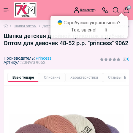
0
Клиенту
Спробуємо українською?
Шапки оптом
Детские шапки демисезонные
Детские трикотажн
Так, звісно!
Ні
Шапка детская двойной трикотаж в рубчик
Оптом для девочек 48-52 р.р. "princess" 9062
Производитель:
Princess
0
Артикул:
23NWS 9062
Все о товаре
Описание
Характеристики
Отзывы
0