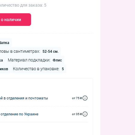
личество для заказа: 5
 о наличии
апка
ловы в сантиметрах:
52-54 см.
Материал подкладки:
ка
Флис
Количество в упаковке:
иков
5
й в отделения и почтоматы
от 75 ₴
 отделение по Украине
от 35 ₴