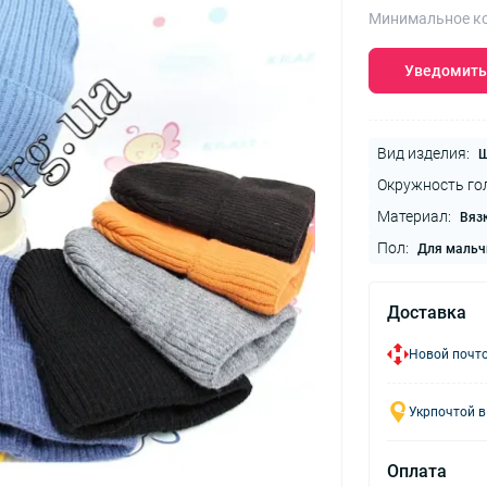
Минимальное ко
Уведомить
Вид изделия:
Ш
Окружность го
Материал:
Вяз
Пол:
Для мальч
Доставка
Новой почто
Укрпочтой в
Оплата