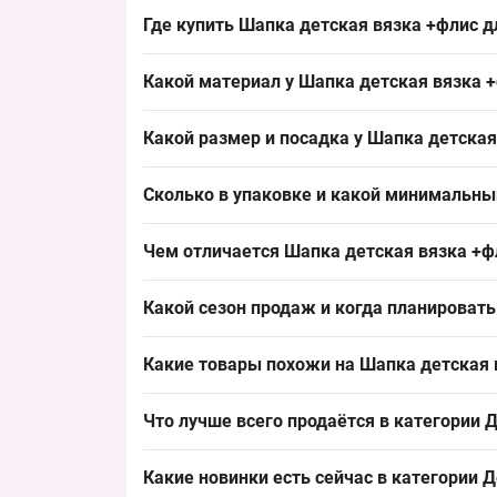
Где купить Шапка детская вязка +флис д
Купить Шапка детская вязка +флис для мальчи
Какой материал у Шапка детская вязка 
который быстро оборачивается и стабильно пол
Состав: вязаная основа с флисовой подкладкой
Какой размер и посадка у Шапка детская
шапок и обеспечивает хорошую теплосбереженно
Размер: 52–54 см окружность головы, посадка 
Сколько в упаковке и какой минимальны
размер удобен для выкладки и закрывает базов
Упаковка содержит 5 шапок разного цвета, цве
Чем отличается Шапка детская вязка +фл
начального пополнения ассортимента и позвол
Модель сочетает вязаную основу и флисовую по
Какой сезон продаж и когда планировать
Альтернативы — тонкие демисезонные или хлоп
сезон.
Сезон продаж: октябрь–февраль с пиком в нояб
Какие товары похожи на Шапка детская 
позволяет своевременно пополнить ассортимен
Товары из той же категории:
Что лучше всего продаётся в категории
Д
Шапка детская Оптом вязка +флис для девоче
Лидеры продаж:
Шапка детская Оптом вязка +хлопок для дево
Какие новинки есть сейчас в категории
Д
Шапка детская 1-3 года вязка + мех с завя