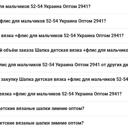
ля мальчиков 52-54 Украина Оптом 2941?
ков 52-54 Украина Оптом 2941 можно упаковкой из Одессы 7КМ; эт
+флис для мальчиков 52-54 Украина Оптом 2941?
ьзуется спросом у розницы и на рынках.
 — флис в подкладке улучшает теплоудержание. Такая комбинация
 вязка +флис для мальчиков 52-54 Украина Оптом 2941?
сть, что важно при оптовых закупках на сезон.
стандартная для детских моделей с отворотом, подходит примерно 
й объём заказа Шапка детская вязка +флис для мальчико
ый спрос в детском сегменте.
т может повторяться или отличаться в один тон; минимальный зак
ис для мальчиков 52-54 Украина Оптом 2941 от других д
яет быстро сформировать товарный вид на прилавке.
дкладку с простым дизайном и отворотом, что выделяет её среди
 закупку Шапка детская вязка +флис для мальчиков 52-5
ковые детские шапки для межсезонья; эта модель закрывает базов
ре–январе; рекомендуется заказывать за 4–6 недель до пика сезон
вязка +флис для мальчиков 52-54 Украина Оптом 2941?
т и обеспечить стабильный оборот в холодный период.
етские вязаные шапки зимние оптом
?
к 48-52 р.р. "Бэмби" D966
— 168.00 ₴
чек 38-42 р.р. "Крольчонок" D968
— 149.00 ₴
етские вязаные шапки зимние оптом
?
зками для девочек "Заюшка" Польша Оптом 1022
— 157.50 ₴