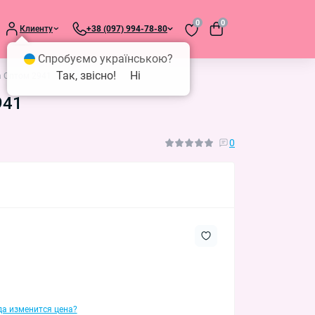
0
0
Клиенту
+38 (097) 994-78-80
Спробуємо українською?
Так, звісно!
Ні
а Оптом 2941
941
0
гда изменится цена?