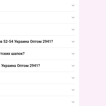
о востребованный детский размер 52–54 см,
 материалов типична для детских вязаных
для возрастной группы 4–7 лет. Этот ходовой
в 52-54 Украина Оптом 2941?
аз — упаковка. Формат упаковки удобен для
етских шапок?
 тонких демисезонных или хлопковых шапок.
4 Украина Оптом 2941?
ый спрос на тёплые детские шапки в холодный
а. Планирование закупки в этот срок