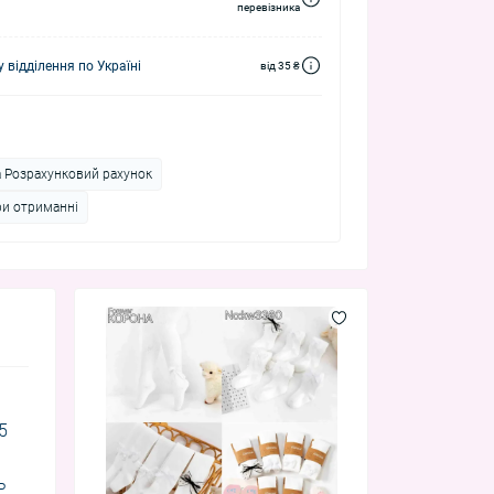
перевізника
 відділення по Україні
від 35 ₴
а Розрахунковий рахунок
ри отриманні
5
ь