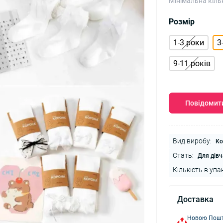
Мінімальна кіль
Розмір
1-3 роки
3
9-11 років
Повідомити
Вид виробу:
Ко
Стать:
Для дівч
Кількість в упа
Доставка
Новою Пошто