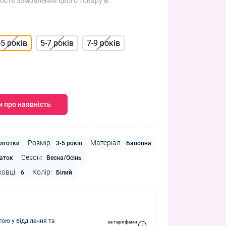
кість замовлення цього товару
6
-5 років
5-7 років
7-9 років
 про наявність
Розмір:
Матеріал:
лготки
3-5 років
Бавовна
Сезон:
аток
Весна/Осінь
ковці:
Колір:
6
Білий
ю у відділення та
за тарифами