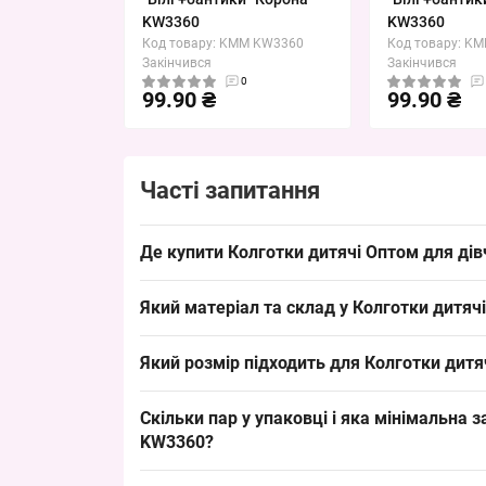
KW3360
KW3360
Код товару: KMM KW3360
Код товару: K
Закінчився
Закінчився
0
99.90 ₴
99.90 ₴
Часті запитання
Де купити Колготки дитячі Оптом для дів
Купити
Колготки дитячі
Оптом для дівчаток 3-5 
Який матеріал та склад у Колготки дитячі
3–5 років забезпечують швидкий обіг і стабільн
Склад: бавовна — типово для дитячих колготок, 
Який розмір підходить для Колготки дитяч
Матеріал відповідає очікуванням дитячого сегме
Розмір 3–5 років (зріст приблизно 104–110 см) 
Скільки пар у упаковці і яка мінімальна 
викладки в дитячих відділах. Цей розмір закрива
KW3360?
Кількість в упаковці: 6 пар і мінімальне замов