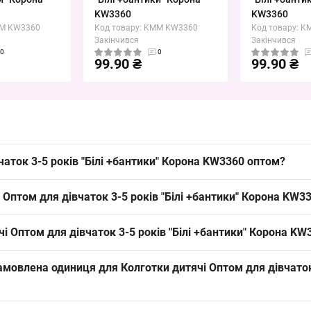
KW3360
KW3360
MM KW3360
Код товару: KMM KW3360
Код товару: 
Закінчився
Закінчився
0
0
99.90 ₴
99.90 ₴
чаток 3-5 років "Білі +бантики" Корона KW3360 оптом?
років "Білі +бантики"
Корона
KW3360 можна упаковкою з Одеса 7КМ; 
 Оптом для дівчаток 3-5 років "Білі +бантики" Корона KW3
ий попит у дитячих магазинах та на ринках.
підходить для весняно-осіннього сезону та дає вигоду у вигляді б
і Оптом для дівчаток 3-5 років "Білі +бантики" Корона KW
нта і сприяє стабільному попиту в теплі сезони.
— підходить дітям віком 3–5 років згідно стандартної таблиці росту
замовлена одиниця для Колготки дитячі Оптом для дівчаток 
є базовий попит у цільовій віковій групі сезону.
лення — упаковкою; цей формат підходить для оптових покупців ФОП 