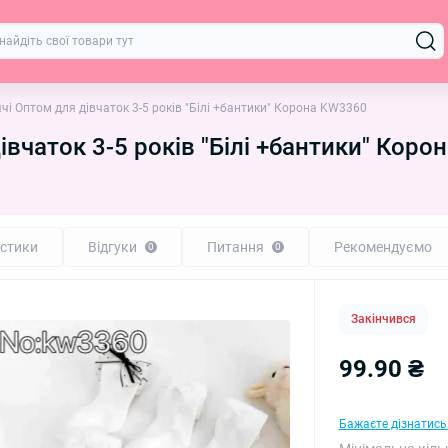
чі Оптом для дівчаток 3-5 років "Білі +бантики" Корона KW3360
івчаток 3-5 років "Білі +бантики" Кор
стики
Відгуки
Питання
Рекомендуємо
0
0
Закінчився
99.90 ₴
Бажаєте дізнатись