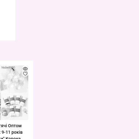
тячі Оптом
 9-11 років
ки" Корона