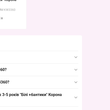
KMM KW3360
0
білий універсальний колір і популярний розмір
360?
азового асортиментного позиціонування.
3360?
, що робить цю позицію ходовою і зручною для
3-5 років "Білі +бантики" Корона
і роздрібних торгових точок, спрощує логістику