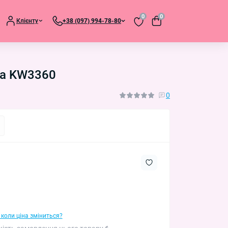
0
0
Клієнту
+38 (097) 994-78-80
она KW3360
0
 коли ціна зміниться?