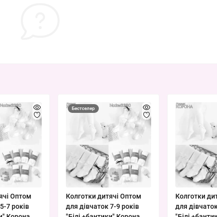
Бестселер
ячі Оптом
Колготки дитячі Оптом
Колготки ди
5-7 років
для дівчаток 7-9 років
для дівчаток
и" Корона
"Білі +бантики" Корона
"Білі +банти