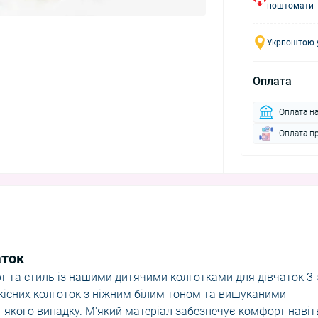
поштомати
Укрпоштою у
Оплата
Оплата н
Оплата п
аток
та стиль із нашими дитячими колготками для дівчаток 3-
якісних колготок з ніжним білим тоном та вишуканими
ь-якого випадку. М'який матеріал забезпечує комфорт навіт