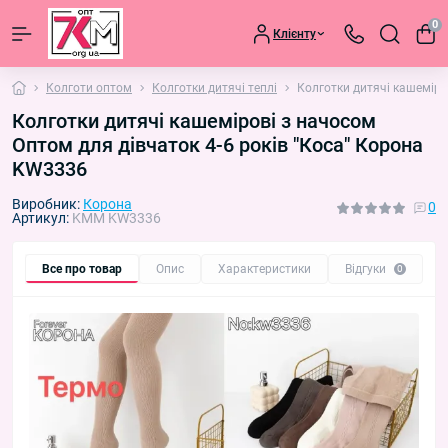
0
Клієнту
Колготи оптом
Колготки дитячі теплі
Колготки дитячі кашеміро
Колготки дитячі кашемірові з начосом
Оптом для дівчаток 4-6 років "Коса" Корона
KW3336
Виробник:
Корона
0
Артикул:
KMM KW3336
Все про товар
Опис
Характеристики
Відгуки
П
0