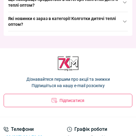
теплі оптом
Колготки дитячі махрові Оптом для дівчаток 92-164 рр.
?
"Силует" Фенна T-K501-7
— 70.20 ₴
Лідери продажів:
Які новинки є зараз в категорії
Колготки дитячі теплі
Колготки дитячі махрові Оптом для хлопчиків 92-140 рр.
оптом
Колготки дитячі махрові Оптом для хлопчиків 92-140 рр.
?
"АвтоМото" Фенна H9331
— 108.00 ₴
"АвтоМото" Фенна H9331
— 108.00 ₴
Новинки:
Колготки дитячі вовна норка Оптом для дівчаток 2-10 років
Колготки дитячі махрові Оптом для дівчаток 92-164 рр.
"Мішечки" Фена T-K1077-3
— 93.96 ₴
Колготки дитячі махрові Оптом для дівчаток 92-164 рр.
"Силует" Фенна T-K501-7
— 70.20 ₴
"Силует" Фенна T-K501-7
— 70.20 ₴
Колготки дитячі вовна норка Оптом для дівчаток 2-10 років
Колготки дитячі махрові Оптом для хлопчиків 92-140 рр.
"Мішечки" Фена T-K1077-3
— 93.96 ₴
"АвтоМото" Фенна H9331
— 108.00 ₴
Колготки дитячі вовна норка Оптом для дівчаток 2-10 років
Дізнавайтеся першим про акції та знижки
"Мішечки" Фена T-K1077-3
— 93.96 ₴
Підпишіться на нашу e-mail розсилку
Підписатися
Телефони
Графік роботи