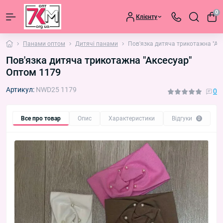
0
Клієнту
Панами оптом
Дитячі панами
Пов'язка дитяча трикотажна "Ак
Пов'язка дитяча трикотажна "Аксесуар"
Оптом 1179
Артикул:
NWD25 1179
0
Все про товар
Опис
Характеристики
Відгуки
П
0