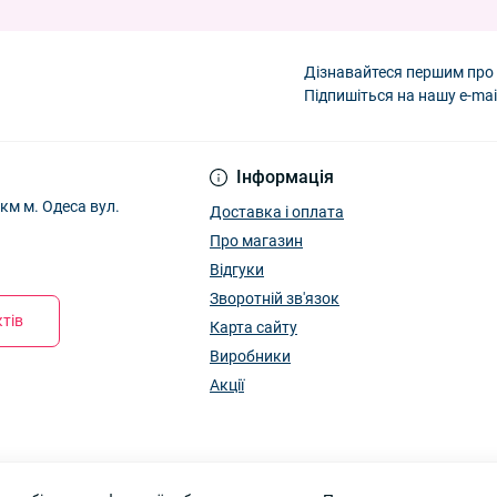
почки" Корона E5130 S
— 32.40 ₴
ів Оптом 5002 S
— 32.40 ₴
епочки" Корона E5130 M
— 32.40 ₴
Дізнавайтеся першим про 
к 9-13 років "Lovely" Корона E0888 L
— 48.60 ₴
Підпишіться на нашу e-mai
Інформація
м м. Одеса вул.
Доставка і оплата
Про магазин
Відгуки
Зворотній зв'язок
тів
Карта сайту
Виробники
Акції