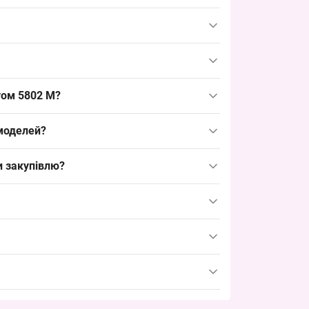
ль — ходовий дитячий розмір для дошкільно-
ність, добре тримає тепло і відповідає типовим
 такий розмір зручно викладати в точках
том 5802 M?
на ринку, оптимізує логістику закупівель і
 моделей?
ацією саме на дівчаток 8–10 років; як
и закупівлю?
 на теплі
дитячі рукавички
середнього сегмента,
іку, тобто робити замовлення упаковками