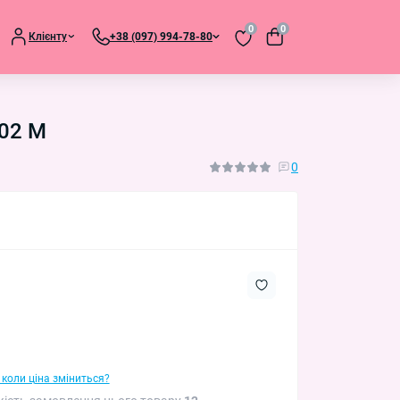
0
0
Клієнту
+38 (097) 994-78-80
802 M
0
 коли ціна зміниться?