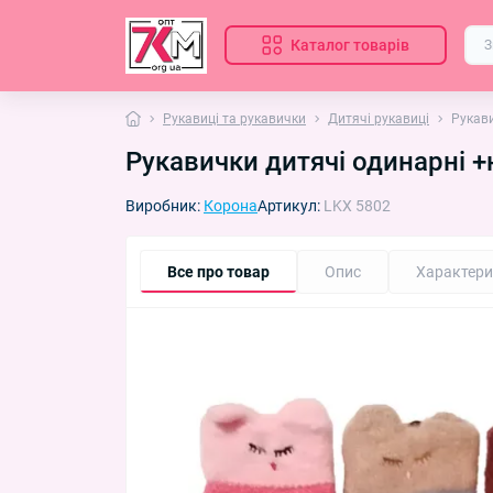
Каталог товарів
Рукавиці та рукавички
Дитячі рукавиці
Рукави
Рукавички дитячі одинарні +
Виробник:
Корона
Артикул:
LKX 5802
Все про товар
Опис
Характери