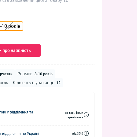
кість замовлення цього товару
12
-10 років
 про наявність
Розмір:
рчатки
8-10 років
Кількість в упаковці:
аток
12
ю у відділення та
за тарифами
перевізника
 відділення по Україні
від 35 ₴