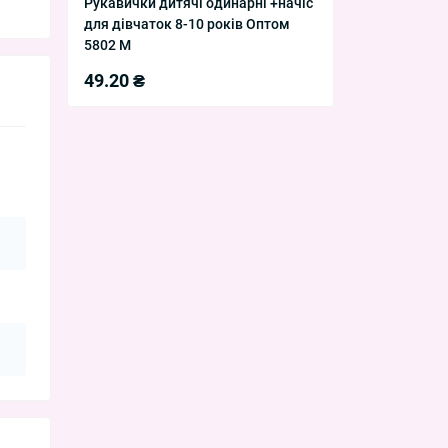
Рукавички дитячі одинарні +начіс
для дівчаток 8-10 років Оптом
5802 M
49.20 ₴