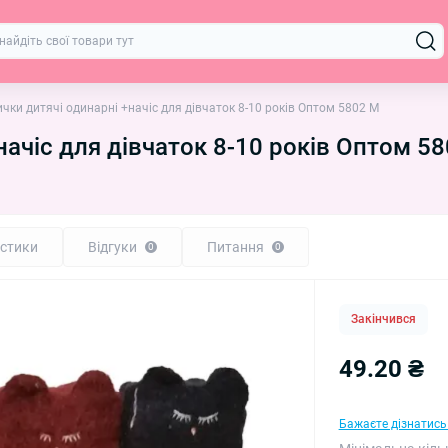
чки дитячі одинарні +начіс для дівчаток 8-10 років Оптом 5802 M
начіс для дівчаток 8-10 років Оптом 5
стики
Відгуки
Питання
0
0
Закінчився
49.20 ₴
Бажаєте дізнатись