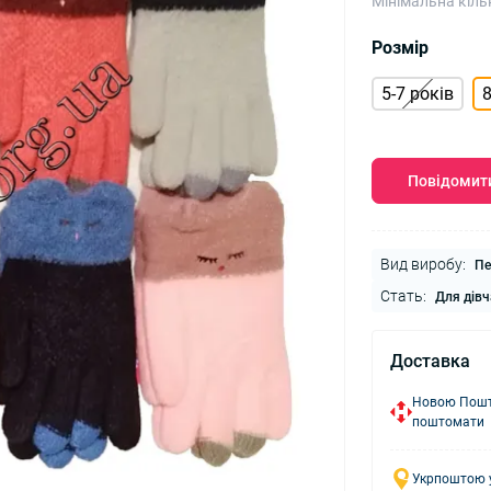
Мінімальна кіль
Розмір
5-7 років
8
Повідомити
Вид виробу:
Пе
Стать:
Для дівч
Доставка
Новою Пошто
поштомати
Укрпоштою у