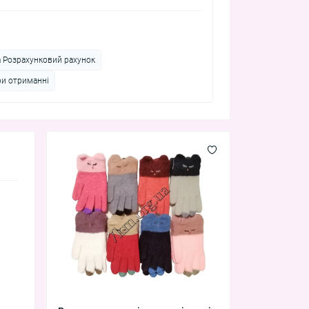
а Розрахунковий рахунок
ри отриманні