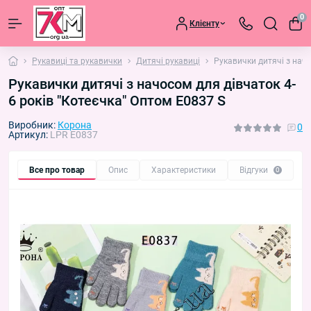
0
Клієнту
Рукавиці та рукавички
Дитячі рукавиці
Рукавички дитячі з начо
Рукавички дитячі з начосом для дівчаток 4-
6 років "Котеєчка" Оптом E0837 S
Виробник:
Корона
0
Артикул:
LPR E0837
Все про товар
Опис
Характеристики
Відгуки
П
0