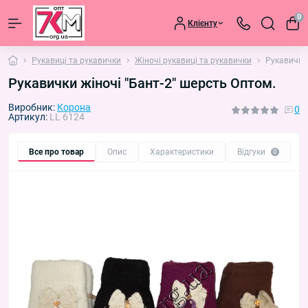
0
Клієнту
Рукавиці та рукавички
Жіночі рукавиці та рукавички
Рукавички 
Рукавички жіночі "Бант-2" шерсть Оптом.
Виробник:
Корона
0
Артикул:
LL 6124
Все про товар
Опис
Характеристики
Відгуки
П
0