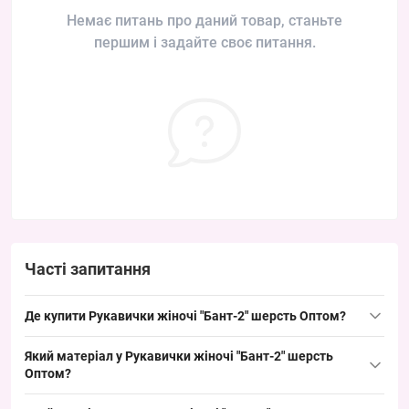
Немає питань про даний товар, станьте
першим і задайте своє питання.
Часті запитання
Де купити Рукавички жіночі "Бант-2" шерсть Оптом?
Купити Рукавички жіночі "Бант-2" шерсть Оптом можна
Який матеріал у Рукавички жіночі "Бант-2" шерсть
упаковкою з Одеса 7КМ; модель ходова в зимовий період і
Оптом?
добре продається завдяки класичному дизайну зі стразами та
Склад: шерсть — натуральний верх, без додаткових деталей
бантиком, що забезпечує швидкий обіг на роздрібних точках.