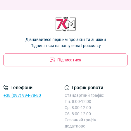
86.40 ₴
81.90 ₴
Рукавиці жіночі подвійні з хутром Оптом для дівчаток
Рукавиці жіночі подвійні з хутром Оптом для дівчаток
"Прості" F6510
— 86.40 ₴
"Прості" F6510
— 86.40 ₴
Рукавички жіночі подвійні з хутром Оптом "Акуратні" F6516
—
86.40 ₴
Рукавиці жіночі подвійні "Saltery" Корона Оптом G7841
—
Дізнавайтеся першим про акції та знижки
81.90 ₴
Підпишіться на нашу e-mail розсилку
Підписатися
Телефони
Графік роботи
+38 (097) 994-78-80
Стандартний графік:
Пн. 8:00-12:00
Ср. 8:00-12:00
Сб. 8:00-12:00
Сезонний графік:
додатково