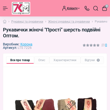
0
Клієнту
Рукавиці та рукавички
Жіночі рукавиці та рукавички
Рукавички 
Рукавички жіночі "Прості" шерсть подвійні
Оптом.
Виробник:
Корона
0
Артикул:
LTS 7226
Все про товар
Опис
Характеристики
Відгуки
П
0