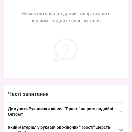
Немає питань про даний товар, станьте
першим і задайте своє питання.
Часті запитання
Де купити Рукавички жіночі "Прості" шерсть подвійні
Оптом?
Купити Рукавички жіночі "Прості" шерсть подвійні Оптом можна
Який матеріал у рукавичок жіночих "Прості" шерсть
упаковкою з Одеси 7КМ; модель ходова в зимовий період і має