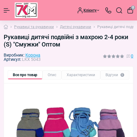
0
Клієнту
Рукавиці та рукавички
Дитячі рукавички
Рукавиці дитячі подві
Рукавиці дитячі подвійні з махрою 2-4 роки
(S) "Смужки" Оптом
Виробник:
Корона
0
Артикул:
LKX 5043
Все про товар
Опис
Характеристики
Відгуки
П
0