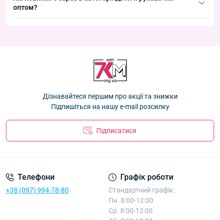
оптом
Рукавички дитячі подвійні з хутром Оптом 2-3 років "Honey"
?
Корона E0996 M
— 59.40 ₴
Корона E0996 XS
— 59.40 ₴
Новинки:
Рукавиці підліткові подвійні з хутром Оптом для дівчаток 10-
Рукавиці підліткові подвійні з хутром Оптом для дівчаток 9-
12 років "Тедді" Корона 0953 L
— 78.30 ₴
Рукавички дитячі подвійні з хутром Оптом 2-3 років "Honey"
11 років "М'які" Корона E0883 L
— 83.70 ₴
Корона E0996 XS
— 59.40 ₴
Рукавички дитячі подвійні з хутром Оптом 3-5 років "Honey"
Рукавички дитячі подвійні з хутром Оптом 3-5 років "Honey"
Корона E0996 M
— 59.40 ₴
Корона E0996 M
— 59.40 ₴
Рукавиці підліткові подвійні з хутром Оптом для дівчаток 11-
Дізнавайтеся першим про акції та знижки
13 років "Snowflake" E0959 L
— 86.40 ₴
Підпишіться на нашу e-mail розсилку
Підписатися
Телефони
Графік роботи
+38 (097) 994-78-80
Стандартний графік:
Пн. 8:00-12:00
Ср. 8:00-12:00