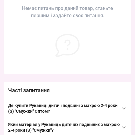
Немає питань про даний товар, станьте
першим і задайте своє питання.
Часті запитання
Де купити Рукавиці дитячі подвійні з махрою 2-4 роки
(S) "Смужки" Оптом?
Купити Рукавиці дитячі подвійні з махрою 2-4 роки (S) "Смужки"
Який матеріал у Рукавиць дитячих подвійних з махрою
можна оптом з Одеса 7КМ; це ходовий дитячий розмір, що
2-4 роки (S) "Смужки"?
швидко продається в сезони підвищеного попиту і зручно для